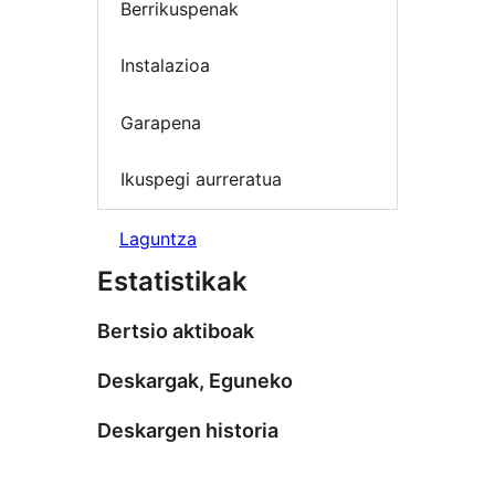
Berrikuspenak
Instalazioa
Garapena
Ikuspegi aurreratua
Laguntza
Estatistikak
Bertsio aktiboak
Deskargak, Eguneko
Deskargen historia