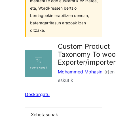
mantentze edo euskarririk ez izatea,
eta, WordPressen bertsio
berriagoekin erabiltzen denean,
bateragarritasun arazoak izan
ditzake.
Custom Product
Taxonomy To woo
Exporter/importer
Mohammed Mohasin
-(r)en
eskutik
Deskargatu
Xehetasunak