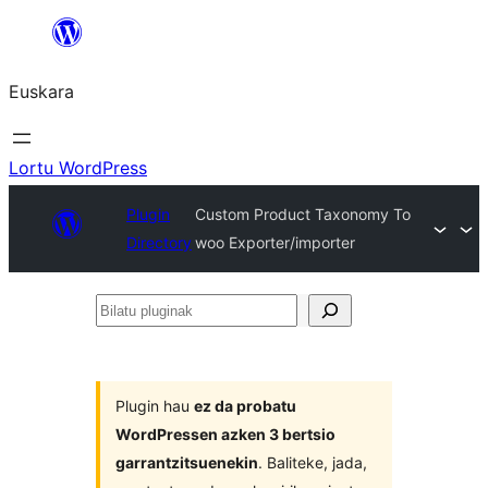
Joan
edukira
Euskara
Lortu WordPress
Plugin
Custom Product Taxonomy To
Directory
woo Exporter/importer
Bilatu
pluginak
Plugin hau
ez da probatu
WordPressen azken 3 bertsio
garrantzitsuenekin
. Baliteke, jada,