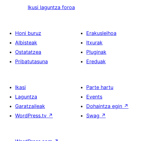
Ikusi laguntza foroa
Honi buruz
Erakusleihoa
Albisteak
Itxurak
Ostatatzea
Pluginak
Pribatutasuna
Ereduak
Ikasi
Parte hartu
Laguntza
Events
Garatzaileak
Dohaintza egin
↗
WordPress.tv
↗
Swag
↗