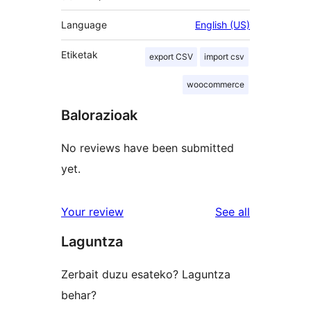
Language
English (US)
Etiketak
export CSV
import csv
woocommerce
Balorazioak
No reviews have been submitted
yet.
reviews
Your review
See all
Laguntza
Zerbait duzu esateko? Laguntza
behar?