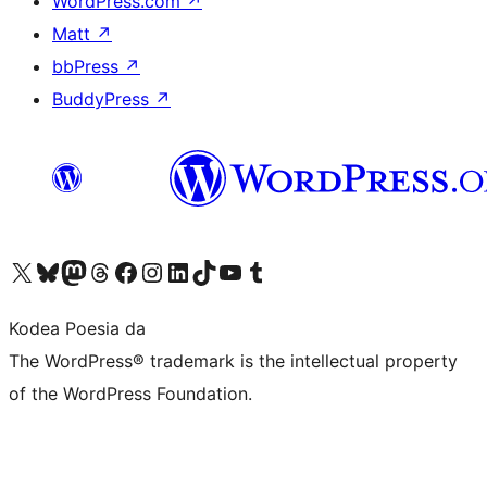
WordPress.com
↗
Matt
↗
bbPress
↗
BuddyPress
↗
Visit our X (formerly Twitter) account
Visit our Bluesky account
Visit our Mastodon account
Visit our Threads account
Bisitatu gure Facebook orrialdea
Visit our Instagram account
Visit our LinkedIn account
Visit our TikTok account
Visit our YouTube channel
Visit our Tumblr account
Kodea Poesia da
The WordPress® trademark is the intellectual property
of the WordPress Foundation.