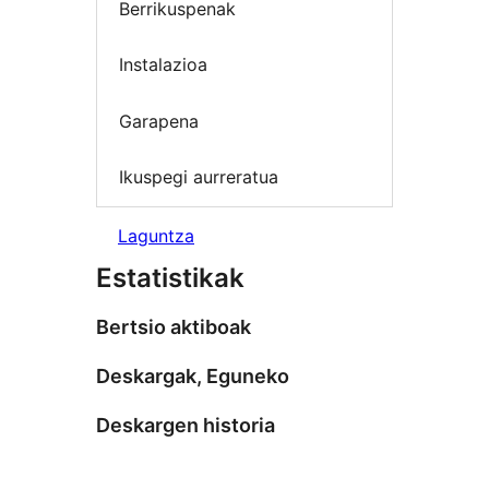
Berrikuspenak
Instalazioa
Garapena
Ikuspegi aurreratua
Laguntza
Estatistikak
Bertsio aktiboak
Deskargak, Eguneko
Deskargen historia