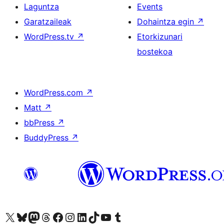
Laguntza
Events
Garatzaileak
Dohaintza egin
↗
WordPress.tv
↗
Etorkizunari
bostekoa
WordPress.com
↗
Matt
↗
bbPress
↗
BuddyPress
↗
Visit our X (formerly Twitter) account
Visit our Bluesky account
Visit our Mastodon account
Visit our Threads account
Bisitatu gure Facebook orrialdea
Visit our Instagram account
Visit our LinkedIn account
Visit our TikTok account
Visit our YouTube channel
Visit our Tumblr account