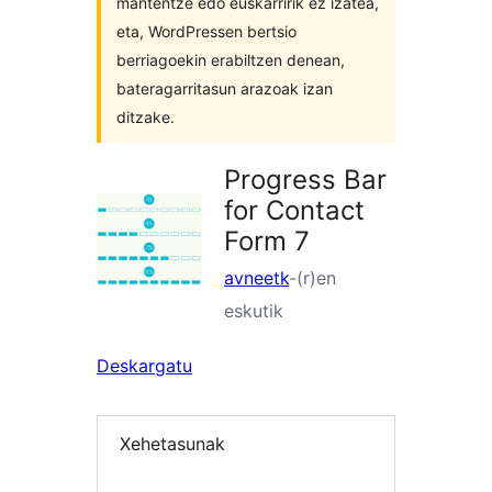
mantentze edo euskarririk ez izatea,
eta, WordPressen bertsio
berriagoekin erabiltzen denean,
bateragarritasun arazoak izan
ditzake.
Progress Bar
for Contact
Form 7
avneetk
-(r)en
eskutik
Deskargatu
Xehetasunak