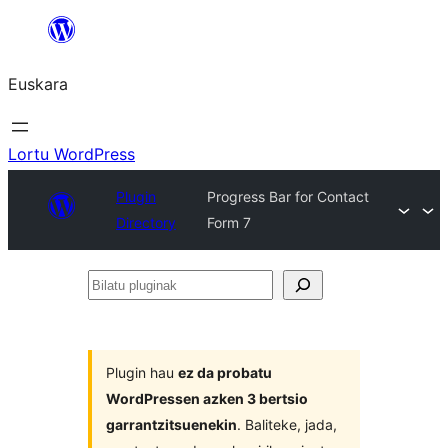
Joan
edukira
Euskara
Lortu WordPress
Plugin
Progress Bar for Contact
Directory
Form 7
Bilatu
pluginak
Plugin hau
ez da probatu
WordPressen azken 3 bertsio
garrantzitsuenekin
. Baliteke, jada,