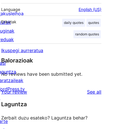
Language
English (US)
rakusleihoa
txurak
Etiketak
daily quotes
quotes
luginak
random quotes
reduak
Ikuspegi aurreratua
Balorazioak
asi
aguntza
No reviews have been submitted yet.
aratzaileak
ordPress.tv
reviews
Your review
See all
↗
Laguntza
Zerbait duzu esateko? Laguntza behar?
arte