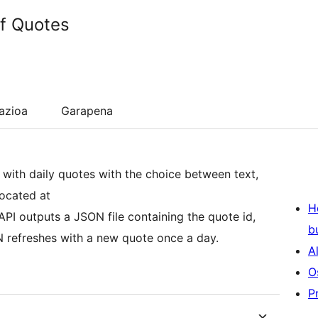
of Quotes
lazioa
Garapena
s with daily quotes with the choice between text,
located at
H
I outputs a JSON file containing the quote id,
b
N refreshes with a new quote once a day.
A
O
P