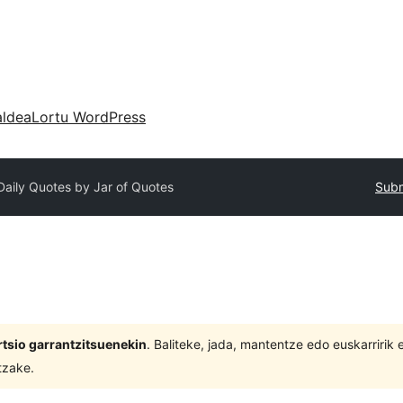
aldea
Lortu WordPress
Daily Quotes by Jar of Quotes
Subm
tsio garrantzitsuenekin
. Baliteke, jada, mantentze edo euskarririk
tzake.