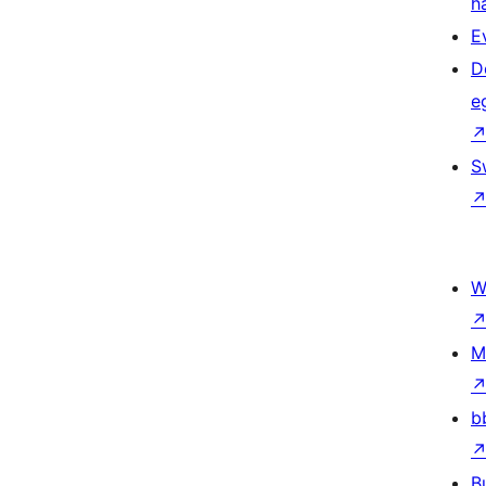
h
E
D
e
S
W
M
b
B