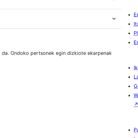
E
I
P
E
ea da. Ondoko pertsonek egin dizkiote ekarpenak
Ik
L
G
W
P