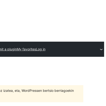
it a plugin
My favorites
Log in
 ez izatea, eta, WordPressen bertsio berriagoekin