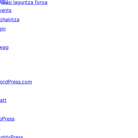
artu
Ikusi laguntza foroa
vents
ohaintza
gin
↗
wag
↗
ordPress.com
↗
att
↗
bPress
↗
uddyPress