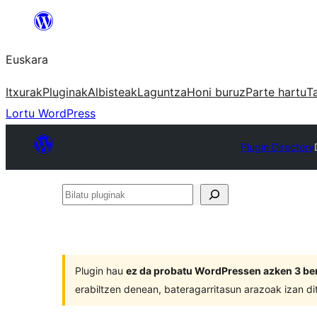
Joan
edukira
Euskara
Itxurak
Pluginak
Albisteak
Laguntza
Honi buruz
Parte hartu
T
Lortu WordPress
Plugin Directory
Bilatu
pluginak
Plugin hau
ez da probatu WordPressen azken 3 ber
erabiltzen denean, bateragarritasun arazoak izan di