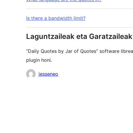
Is there a bandwidth limit?
Laguntzaileak eta Garatzaileak
“Daily Quotes by Jar of Quotes” software libr
plugin honi.
Laguntzaileak
jesseneo