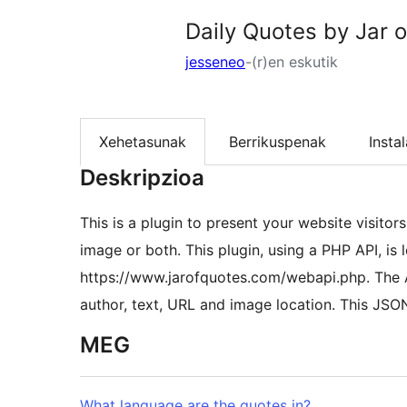
Daily Quotes by Jar 
jesseneo
-(r)en eskutik
Xehetasunak
Berrikuspenak
Insta
Deskripzioa
This is a plugin to present your website visitor
image or both. This plugin, using a PHP API, is 
https://www.jarofquotes.com/webapi.php. The AP
author, text, URL and image location. This JSO
MEG
What language are the quotes in?