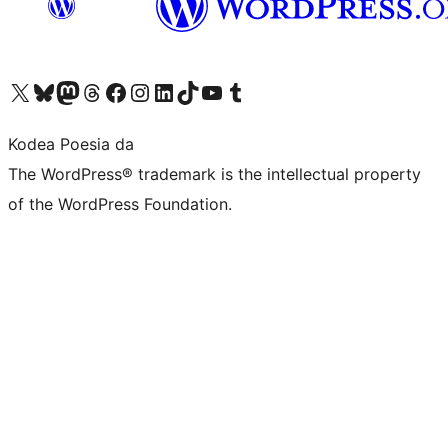
Visit our X (formerly Twitter) account
Visit our Bluesky account
Visit our Mastodon account
Visit our Threads account
Bisitatu gure Facebook orrialdea
Visit our Instagram account
Visit our LinkedIn account
Visit our TikTok account
Visit our YouTube channel
Visit our Tumblr account
Kodea Poesia da
The WordPress® trademark is the intellectual property
of the WordPress Foundation.