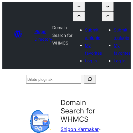
Domain
Submit
Submit
Plugin
Search for
a plugin
a plugin
Directory
WHMCS
My
My
favorites
favorites
Log in
Log in
Bilatu
pluginak
Domain
Search for
WHMCS
Shipon Karmakar
-