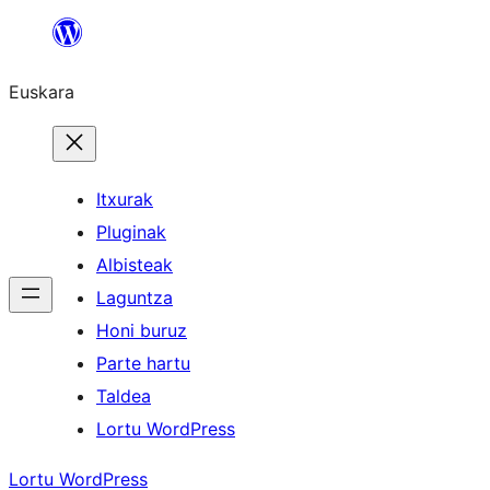
Joan
edukira
Euskara
Itxurak
Pluginak
Albisteak
Laguntza
Honi buruz
Parte hartu
Taldea
Lortu WordPress
Lortu WordPress