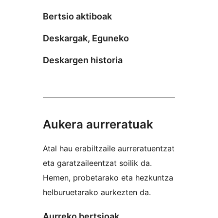
Bertsio aktiboak
Deskargak, Eguneko
Deskargen historia
Aukera aurreratuak
Atal hau erabiltzaile aurreratuentzat
eta garatzaileentzat soilik da.
Hemen, probetarako eta hezkuntza
helburuetarako aurkezten da.
Aurreko bertsioak