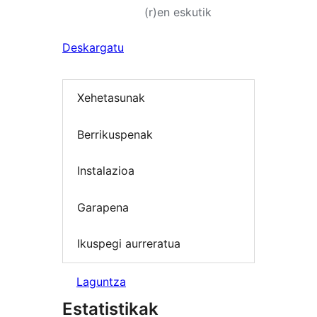
(r)en eskutik
Deskargatu
Xehetasunak
Berrikuspenak
Instalazioa
Garapena
Ikuspegi aurreratua
Laguntza
Estatistikak