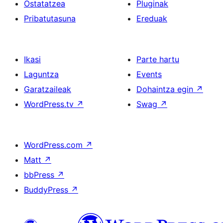
Ostatatzea
Pluginak
Pribatutasuna
Ereduak
Ikasi
Parte hartu
Laguntza
Events
Garatzaileak
Dohaintza egin
↗
WordPress.tv
↗
Swag
↗
WordPress.com
↗
Matt
↗
bbPress
↗
BuddyPress
↗