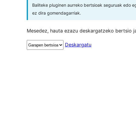
Baliteke pluginen aurreko bertsioak seguruak edo e
ez dira gomendagarriak.
Mesedez, hauta ezazu deskargatzeko bertsio ja
Deskargatu