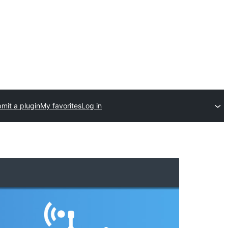
mit a plugin
My favorites
Log in