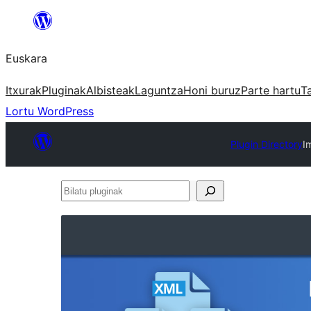
Joan
edukira
Euskara
Itxurak
Pluginak
Albisteak
Laguntza
Honi buruz
Parte hartu
T
Lortu WordPress
Plugin Directory
I
Bilatu
pluginak