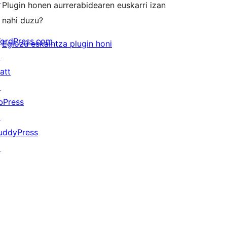
Plugin honen aurrerabidearen euskarri izan
nahi duzu?
ordPress.com
Egiozu eskaintza plugin honi
↗
att
↗
bPress
↗
uddyPress
↗