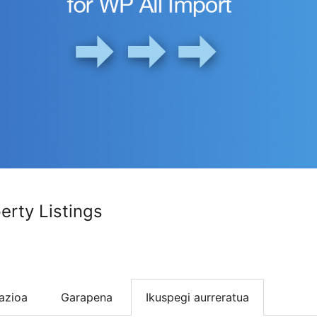
erty Listings
lazioa
Garapena
Ikuspegi aurreratua