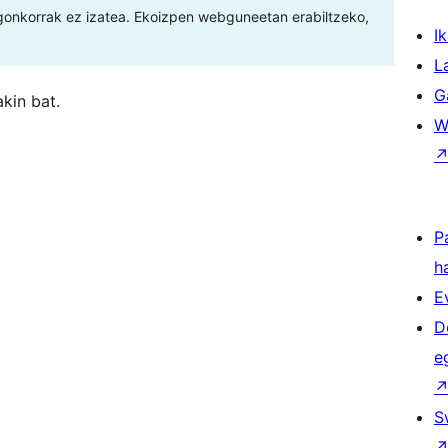
gonkorrak ez izatea. Ekoizpen webguneetan erabiltzeko,
Ik
L
G
kin bat.
W
P
h
E
D
e
S