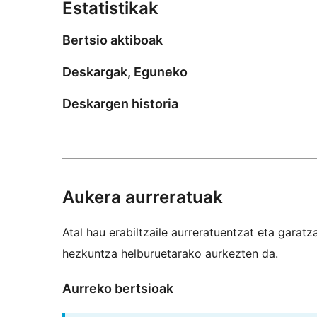
Estatistikak
Bertsio aktiboak
Deskargak, Eguneko
Deskargen historia
Aukera aurreratuak
Atal hau erabiltzaile aurreratuentzat eta garatz
hezkuntza helburuetarako aurkezten da.
Aurreko bertsioak