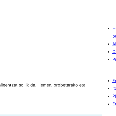
H
b
A
O
P
E
aileentzat soilik da. Hemen, probetarako eta
I
P
E