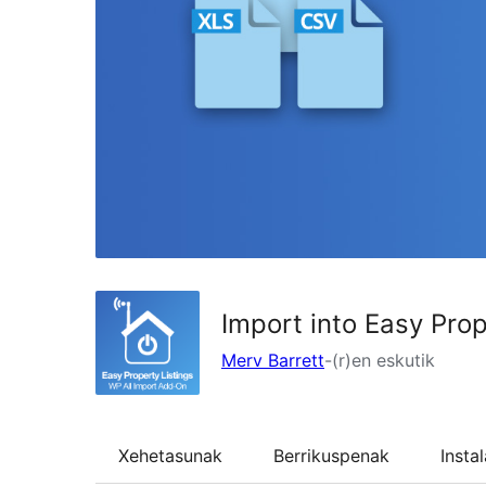
Import into Easy Prop
Merv Barrett
-(r)en eskutik
Xehetasunak
Berrikuspenak
Insta