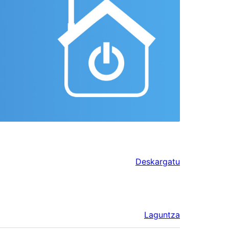
Deskargatu
Laguntza