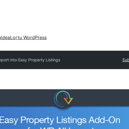
aldea
Lortu WordPress
mport into Easy Property Listings
Sub