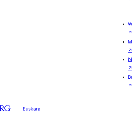
W
M
b
B
Euskara