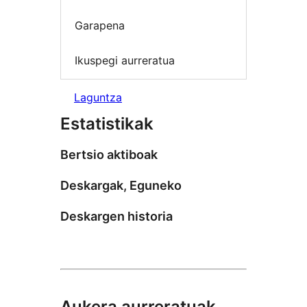
Garapena
Ikuspegi aurreratua
Laguntza
Estatistikak
Bertsio aktiboak
Deskargak, Eguneko
Deskargen historia
Aukera aurreratuak