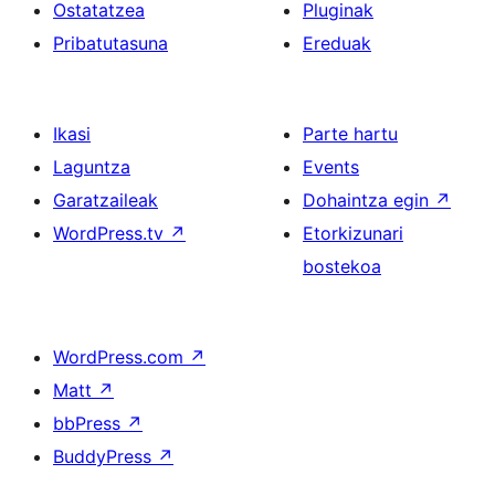
Ostatatzea
Pluginak
Pribatutasuna
Ereduak
Ikasi
Parte hartu
Laguntza
Events
Garatzaileak
Dohaintza egin
↗
WordPress.tv
↗
Etorkizunari
bostekoa
WordPress.com
↗
Matt
↗
bbPress
↗
BuddyPress
↗