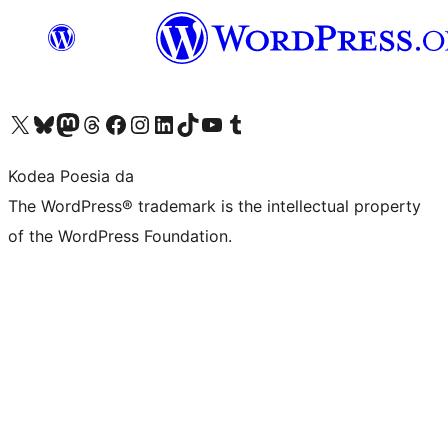
Visit our X (formerly Twitter) account
Visit our Bluesky account
Visit our Mastodon account
Visit our Threads account
Bisitatu gure Facebook orrialdea
Visit our Instagram account
Visit our LinkedIn account
Visit our TikTok account
Visit our YouTube channel
Visit our Tumblr account
Kodea Poesia da
The WordPress® trademark is the intellectual property
of the WordPress Foundation.