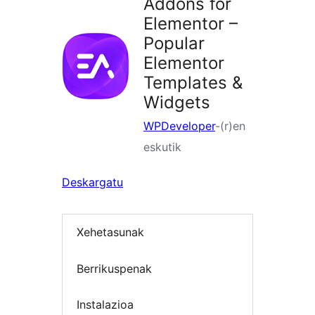
Addons for
Elementor –
Popular
Elementor
Templates &
Widgets
WPDeveloper
-(r)en
eskutik
Deskargatu
Xehetasunak
Berrikuspenak
Instalazioa