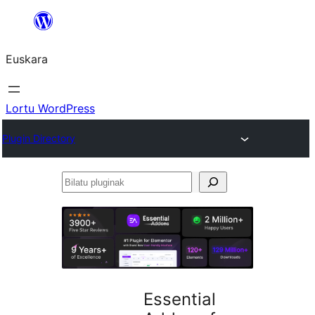
Joan
edukira
Euskara
Lortu WordPress
Plugin Directory
Bilatu
pluginak
Essential