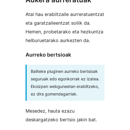
Atal hau erabiltzaile aurreratuentzat
eta garatzaileentzat soilik da.
Hemen, probetarako eta hezkuntza
helburuetarako aurkezten da.
Aurreko bertsioak
Baliteke pluginen aurreko bertsioak
seguruak edo egonkorrak ez izatea.
Ekoizpen webguneetan erabiltzeko,
ez dira gomendagarriak.
Mesedez, hauta ezazu
deskargatzeko bertsio jakin bat.