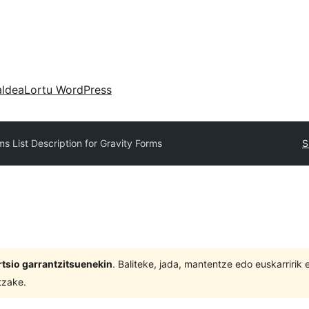
aldea
Lortu WordPress
ms List Description for Gravity Forms
S
tsio garrantzitsuenekin
. Baliteke, jada, mantentze edo euskarririk
tzake.