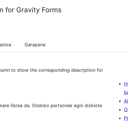
n for Gravity Forms
lazioa
Garapena
olumn to show the corresponding description for
H
b
A
tware librea da. Ondoko pertsonek egin dizkiote
O
P