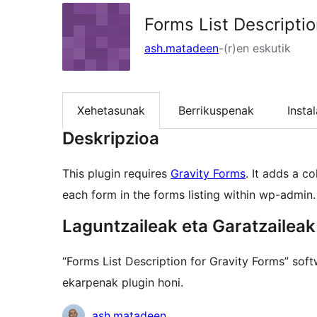
Forms List Descriptio
ash.matadeen
-(r)en eskutik
Xehetasunak
Berrikuspenak
Insta
Deskripzioa
This plugin requires
Gravity Forms
. It adds a c
each form in the forms listing within wp-admin.
Laguntzaileak eta Garatzaileak
“Forms List Description for Gravity Forms” sof
ekarpenak plugin honi.
Laguntzaileak
ash.matadeen