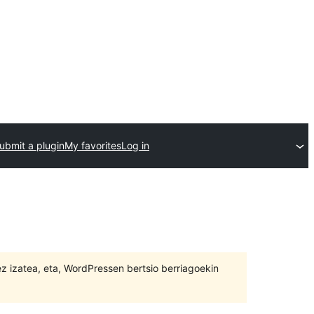
ubmit a plugin
My favorites
Log in
 ez izatea, eta, WordPressen bertsio berriagoekin