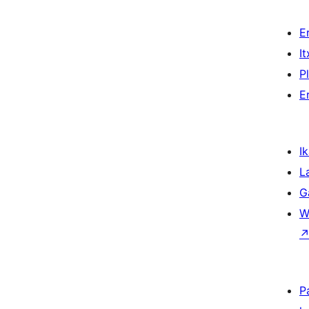
E
I
P
E
Ik
L
G
W
P