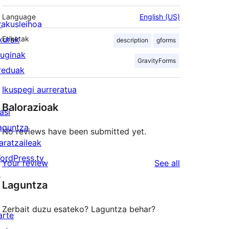
Language
English (US)
rakusleihoa
txurak
Etiketak
description
gforms
luginak
GravityForms
reduak
Ikuspegi aurreratua
Balorazioak
asi
aguntza
No reviews have been submitted yet.
aratzaileak
ordPress.tv
reviews
Your review
See all
↗
Laguntza
Zerbait duzu esateko? Laguntza behar?
arte