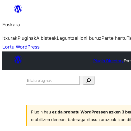
Joan
edukira
Euskara
Itxurak
Pluginak
Albisteak
Laguntza
Honi buruz
Parte hartu
T
Lortu WordPress
Plugin Directory
For
Bilatu
pluginak
Plugin hau
ez da probatu WordPressen azken 3 ber
erabiltzen denean, bateragarritasun arazoak izan di