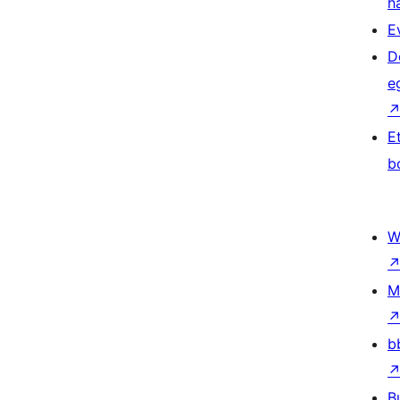
h
E
D
e
E
b
W
M
b
B