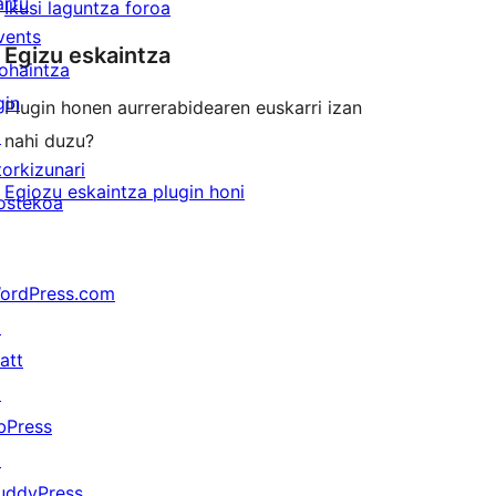
artu
Ikusi laguntza foroa
vents
Egizu eskaintza
ohaintza
gin
Plugin honen aurrerabidearen euskarri izan
↗
nahi duzu?
torkizunari
Egiozu eskaintza plugin honi
ostekoa
ordPress.com
↗
att
↗
bPress
↗
uddyPress