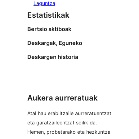
Laguntza
Estatistikak
Bertsio aktiboak
Deskargak, Eguneko
Deskargen historia
Aukera aurreratuak
Atal hau erabiltzaile aurreratuentzat
eta garatzaileentzat soilik da.
Hemen, probetarako eta hezkuntza