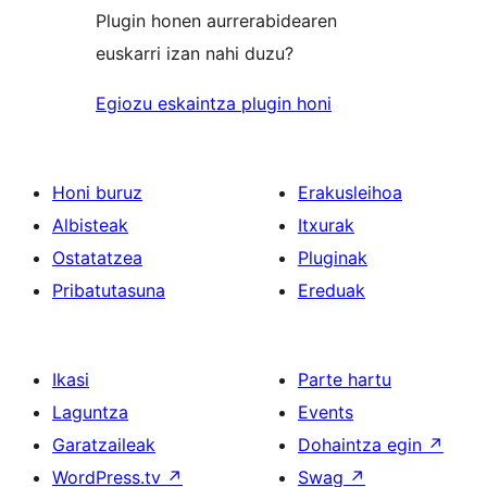
Plugin honen aurrerabidearen
euskarri izan nahi duzu?
Egiozu eskaintza plugin honi
Honi buruz
Erakusleihoa
Albisteak
Itxurak
Ostatatzea
Pluginak
Pribatutasuna
Ereduak
Ikasi
Parte hartu
Laguntza
Events
Garatzaileak
Dohaintza egin
↗
WordPress.tv
↗
Swag
↗