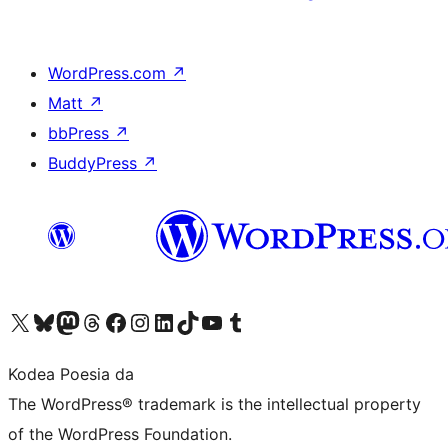
WordPress.com
↗
Matt
↗
bbPress
↗
BuddyPress
↗
Visit our X (formerly Twitter) account
Visit our Bluesky account
Visit our Mastodon account
Visit our Threads account
Bisitatu gure Facebook orrialdea
Visit our Instagram account
Visit our LinkedIn account
Visit our TikTok account
Visit our YouTube channel
Visit our Tumblr account
Kodea Poesia da
The WordPress® trademark is the intellectual property
of the WordPress Foundation.