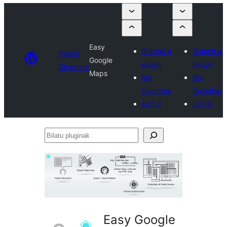
Easy
Submit a
Submit a
Plugin
Google
plugin
plugin
Directory
Maps
My
My
favorites
favorites
Log in
Log in
Bilatu
pluginak
Easy Google