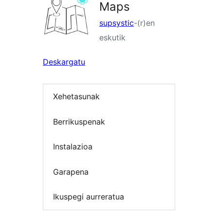
Maps
supsystic
-(r)en
eskutik
Deskargatu
Xehetasunak
Berrikuspenak
Instalazioa
Garapena
Ikuspegi aurreratua