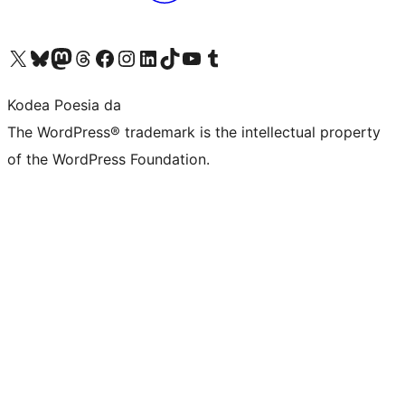
Visit our X (formerly Twitter) account
Visit our Bluesky account
Visit our Mastodon account
Visit our Threads account
Bisitatu gure Facebook orrialdea
Visit our Instagram account
Visit our LinkedIn account
Visit our TikTok account
Visit our YouTube channel
Visit our Tumblr account
Kodea Poesia da
The WordPress® trademark is the intellectual property
of the WordPress Foundation.