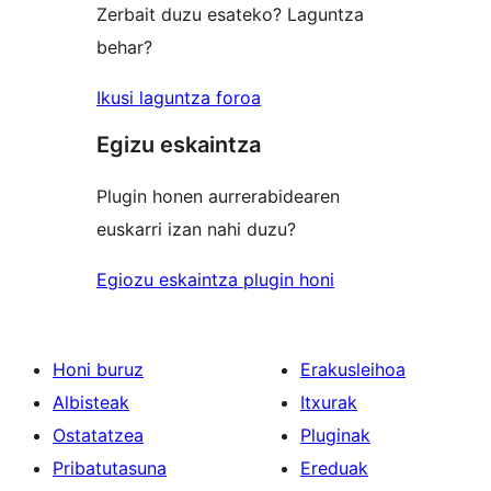
Zerbait duzu esateko? Laguntza
behar?
Ikusi laguntza foroa
Egizu eskaintza
Plugin honen aurrerabidearen
euskarri izan nahi duzu?
Egiozu eskaintza plugin honi
Honi buruz
Erakusleihoa
Albisteak
Itxurak
Ostatatzea
Pluginak
Pribatutasuna
Ereduak