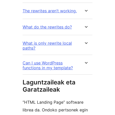
The rewrites aren’t working.
What do the rewrites do?
What is only rewrite local
paths?
Can I use WordPress
functions in my template?
Laguntzaileak eta
Garatzaileak
“HTML Landing Page” software
librea da. Ondoko pertsonek egin