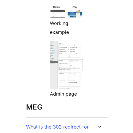
Working
example
Admin page
MEG
What is the 302 redirect for