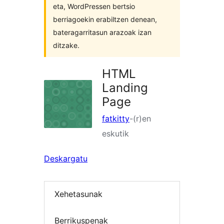
eta, WordPressen bertsio
berriagoekin erabiltzen denean,
bateragarritasun arazoak izan
ditzake.
HTML
Landing
Page
fatkitty
-(r)en
eskutik
Deskargatu
Xehetasunak
Berrikuspenak