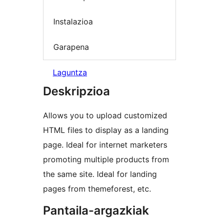
Instalazioa
Garapena
Laguntza
Deskripzioa
Allows you to upload customized
HTML files to display as a landing
page. Ideal for internet marketers
promoting multiple products from
the same site. Ideal for landing
pages from themeforest, etc.
Pantaila-argazkiak