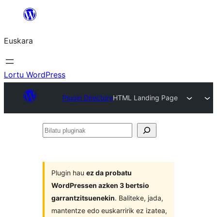
Joan
edukira
Euskara
Lortu WordPress
Plugin Directory
HTML Landing Page
Bilatu
pluginak
Plugin hau
ez da probatu
WordPressen azken 3 bertsio
garrantzitsuenekin
. Baliteke, jada,
mantentze edo euskarririk ez izatea,