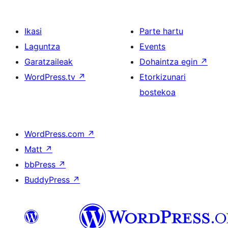
Ikasi
Parte hartu
Laguntza
Events
Garatzaileak
Dohaintza egin
↗
WordPress.tv
↗
Etorkizunari
bostekoa
WordPress.com
↗
Matt
↗
bbPress
↗
BuddyPress
↗