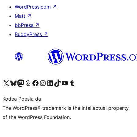
WordPress.com
↗
Matt
↗
bbPress
↗
BuddyPress
↗
Visit our X (formerly Twitter) account
Visit our Bluesky account
Visit our Mastodon account
Visit our Threads account
Bisitatu gure Facebook orrialdea
Visit our Instagram account
Visit our LinkedIn account
Visit our TikTok account
Visit our YouTube channel
Visit our Tumblr account
Kodea Poesia da
The WordPress® trademark is the intellectual property
of the WordPress Foundation.