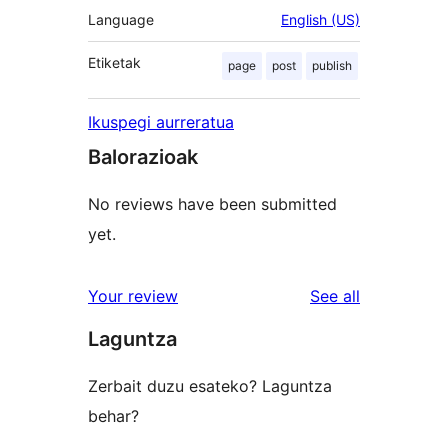
Language
English (US)
Etiketak
page
post
publish
Ikuspegi aurreratua
Balorazioak
No reviews have been submitted
yet.
reviews
Your review
See all
Laguntza
Zerbait duzu esateko? Laguntza
behar?