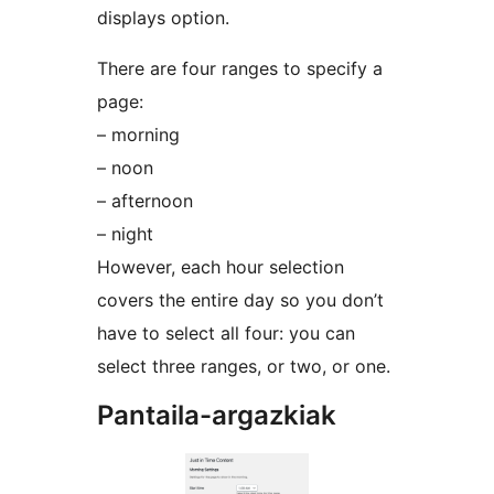
displays option.
There are four ranges to specify a
page:
– morning
– noon
– afternoon
– night
However, each hour selection
covers the entire day so you don’t
have to select all four: you can
select three ranges, or two, or one.
Pantaila-argazkiak