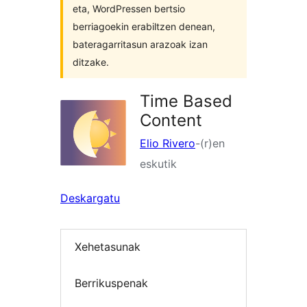
eta, WordPressen bertsio
berriagoekin erabiltzen denean,
bateragarritasun arazoak izan
ditzake.
Time Based
Content
Elio Rivero
-(r)en
eskutik
Deskargatu
Xehetasunak
Berrikuspenak