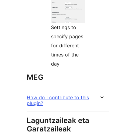
Settings to
specify pages
for different
times of the
day
MEG
How do I contribute to this
plugin?
Laguntzaileak eta
Garatzaileak