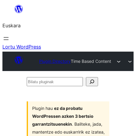
Joan
edukira
Euskara
Lortu WordPress
Plugin Directory
Time Based Content
Bilatu
pluginak
Plugin hau
ez da probatu
WordPressen azken 3 bertsio
garrantzitsuenekin
. Baliteke, jada,
mantentze edo euskarririk ez izatea,