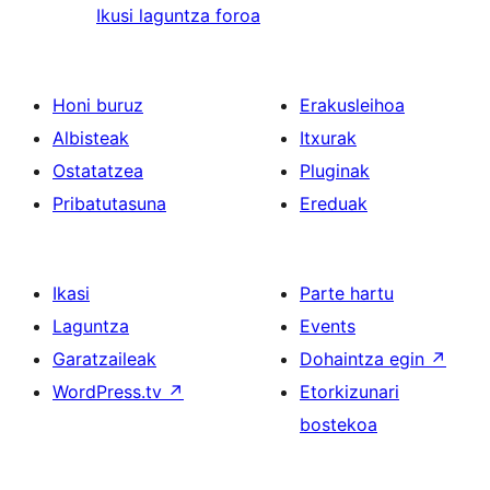
Ikusi laguntza foroa
Honi buruz
Erakusleihoa
Albisteak
Itxurak
Ostatatzea
Pluginak
Pribatutasuna
Ereduak
Ikasi
Parte hartu
Laguntza
Events
Garatzaileak
Dohaintza egin
↗
WordPress.tv
↗
Etorkizunari
bostekoa