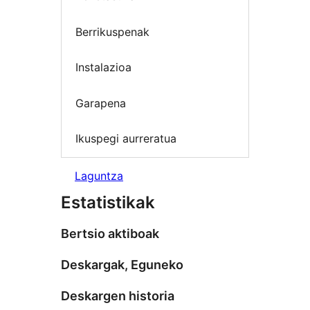
Berrikuspenak
Instalazioa
Garapena
Ikuspegi aurreratua
Laguntza
Estatistikak
Bertsio aktiboak
Deskargak, Eguneko
Deskargen historia