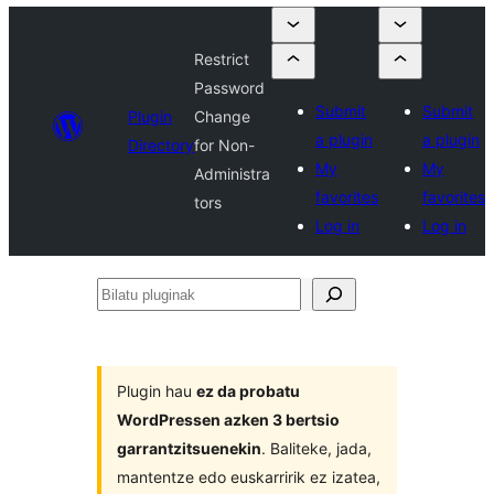
Restrict
Password
Submit
Submit
Plugin
Change
a plugin
a plugin
Directory
for Non-
My
My
Administra
favorites
favorites
tors
Log in
Log in
Bilatu
pluginak
Plugin hau
ez da probatu
WordPressen azken 3 bertsio
garrantzitsuenekin
. Baliteke, jada,
mantentze edo euskarririk ez izatea,