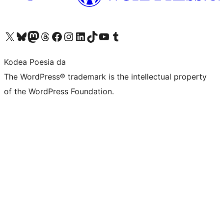
Visit our X (formerly Twitter) account
Visit our Bluesky account
Visit our Mastodon account
Visit our Threads account
Bisitatu gure Facebook orrialdea
Visit our Instagram account
Visit our LinkedIn account
Visit our TikTok account
Visit our YouTube channel
Visit our Tumblr account
Kodea Poesia da
The WordPress® trademark is the intellectual property
of the WordPress Foundation.