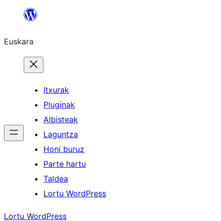
Joan
edukira
Euskara
Itxurak
Pluginak
Albisteak
Laguntza
Honi buruz
Parte hartu
Taldea
Lortu WordPress
Lortu WordPress