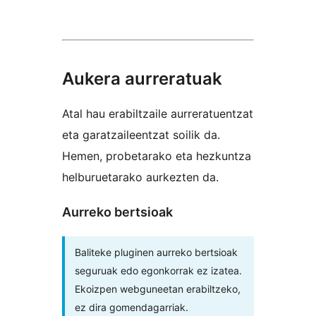
Aukera aurreratuak
Atal hau erabiltzaile aurreratuentzat
eta garatzaileentzat soilik da.
Hemen, probetarako eta hezkuntza
helburuetarako aurkezten da.
Aurreko bertsioak
Baliteke pluginen aurreko bertsioak
seguruak edo egonkorrak ez izatea.
Ekoizpen webguneetan erabiltzeko,
ez dira gomendagarriak.