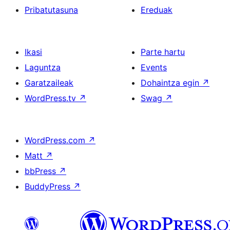
Pribatutasuna
Ereduak
Ikasi
Parte hartu
Laguntza
Events
Garatzaileak
Dohaintza egin
↗
WordPress.tv
↗
Swag
↗
WordPress.com
↗
Matt
↗
bbPress
↗
BuddyPress
↗