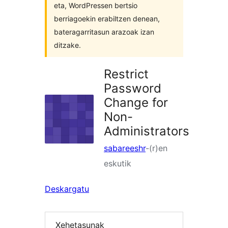
eta, WordPressen bertsio
berriagoekin erabiltzen denean,
bateragarritasun arazoak izan
ditzake.
Restrict
Password
Change for
Non-
Administrators
sabareeshr
-(r)en
eskutik
Deskargatu
Xehetasunak