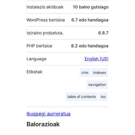
Instalazio aktiboak
10 baino gutxiago
WordPress bertsioa
6.7 edo handiagoa
(e)raino probatuta.
6.8.7
PHP bertsioa
8.2 edo handiagoa
Language
English (US)
Etiketak
cms
indexes
navigation
table of contents
toc
Ikuspegi aurreratua
Balorazioak