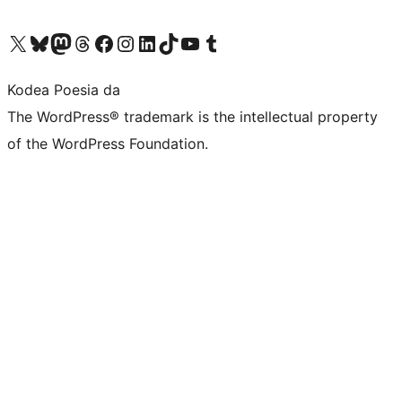
Visit our X (formerly Twitter) account
Visit our Bluesky account
Visit our Mastodon account
Visit our Threads account
Bisitatu gure Facebook orrialdea
Visit our Instagram account
Visit our LinkedIn account
Visit our TikTok account
Visit our YouTube channel
Visit our Tumblr account
Kodea Poesia da
The WordPress® trademark is the intellectual property
of the WordPress Foundation.