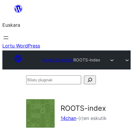
Joan
edukira
Euskara
Lortu WordPress
Plugin Directory
ROOTS-index
Bilatu
pluginak
ROOTS-index
14chan
-(r)en eskutik