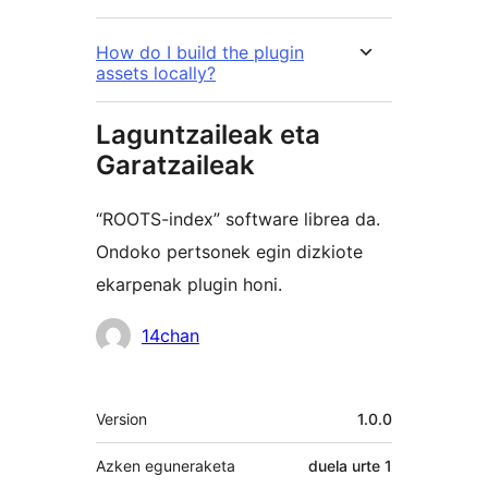
How do I build the plugin
assets locally?
Laguntzaileak eta
Garatzaileak
“ROOTS-index” software librea da.
Ondoko pertsonek egin dizkiote
ekarpenak plugin honi.
Laguntzaileak
14chan
Meta
Version
1.0.0
Azken eguneraketa
duela
urte 1