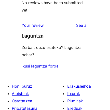
No reviews have been submitted
yet.
reviews
Your review
See all
Laguntza
Zerbait duzu esateko? Laguntza
behar?
Ikusi laguntza foroa
Honi buruz
Erakusleihoa
Albisteak
Itxurak
Ostatatzea
Pluginak
Pribatutasuna
Ereduak