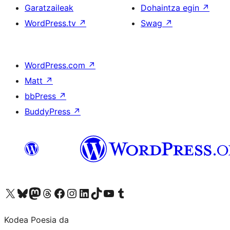
Garatzaileak
Dohaintza egin
↗
WordPress.tv
↗
Swag
↗
WordPress.com
↗
Matt
↗
bbPress
↗
BuddyPress
↗
Visit our X (formerly Twitter) account
Visit our Bluesky account
Visit our Mastodon account
Visit our Threads account
Bisitatu gure Facebook orrialdea
Visit our Instagram account
Visit our LinkedIn account
Visit our TikTok account
Visit our YouTube channel
Visit our Tumblr account
Kodea Poesia da