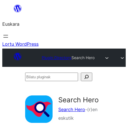
Joan
edukira
Euskara
Lortu WordPress
Plugin Directory
Search Hero
Bilatu
pluginak
Search Hero
Search Hero
-(r)en
eskutik