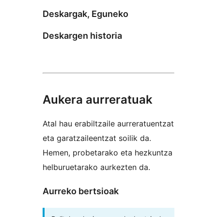
Deskargak, Eguneko
Deskargen historia
Aukera aurreratuak
Atal hau erabiltzaile aurreratuentzat
eta garatzaileentzat soilik da.
Hemen, probetarako eta hezkuntza
helburuetarako aurkezten da.
Aurreko bertsioak