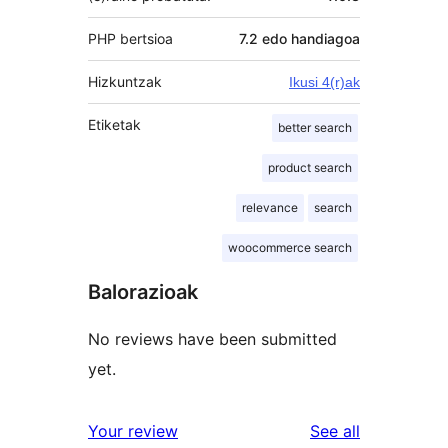
PHP bertsioa
7.2 edo handiagoa
Hizkuntzak
Ikusi 4(r)ak
Etiketak
better search
product search
relevance
search
woocommerce search
Balorazioak
No reviews have been submitted
yet.
reviews
Your review
See all