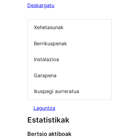
Deskargatu
Xehetasunak
Berrikuspenak
Instalazioa
Garapena
Ikuspegi aurreratua
Laguntza
Estatistikak
Bertsio aktiboak