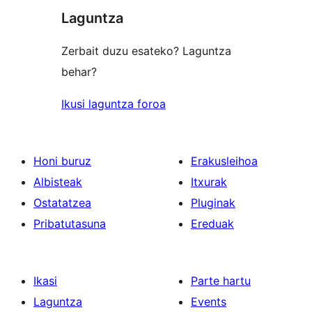
Laguntza
Zerbait duzu esateko? Laguntza
behar?
Ikusi laguntza foroa
Honi buruz
Erakusleihoa
Albisteak
Itxurak
Ostatatzea
Pluginak
Pribatutasuna
Ereduak
Ikasi
Parte hartu
Laguntza
Events