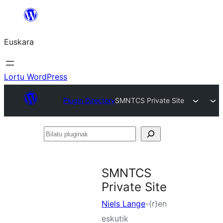
Joan
edukira
Euskara
Lortu WordPress
Plugin Directory
SMNTCS Private Site
Bilatu
pluginak
SMNTCS
Private Site
Niels Lange
-(r)en
eskutik