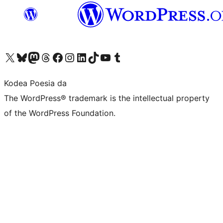
Visit our X (formerly Twitter) account
Visit our Bluesky account
Visit our Mastodon account
Visit our Threads account
Bisitatu gure Facebook orrialdea
Visit our Instagram account
Visit our LinkedIn account
Visit our TikTok account
Visit our YouTube channel
Visit our Tumblr account
Kodea Poesia da
The WordPress® trademark is the intellectual property
of the WordPress Foundation.