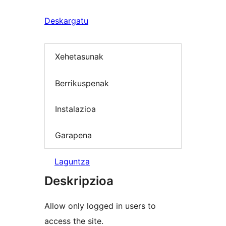
Deskargatu
Xehetasunak
Berrikuspenak
Instalazioa
Garapena
Laguntza
Deskripzioa
Allow only logged in users to
access the site.