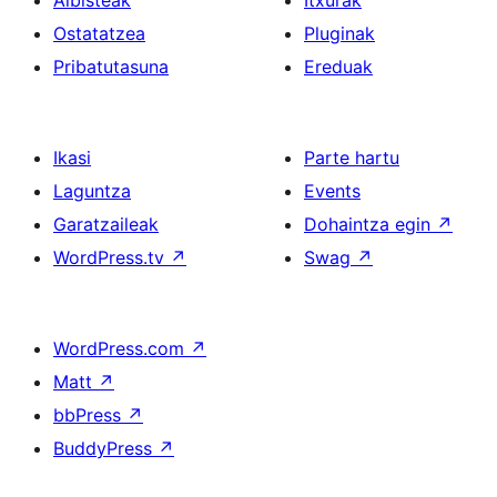
Ostatatzea
Pluginak
Pribatutasuna
Ereduak
Ikasi
Parte hartu
Laguntza
Events
Garatzaileak
Dohaintza egin
↗
WordPress.tv
↗
Swag
↗
WordPress.com
↗
Matt
↗
bbPress
↗
BuddyPress
↗