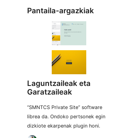
Pantaila-argazkiak
Laguntzaileak eta
Garatzaileak
“SMNTCS Private Site” software
librea da. Ondoko pertsonek egin
dizkiote ekarpenak plugin honi.