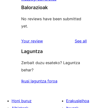
Balorazioak
No reviews have been submitted
yet.
reviews
Your review
See all
Laguntza
Zerbait duzu esateko? Laguntza
behar?
Ikusi laguntza foroa
Honi buruz
Erakusleihoa
Albisteak
Itxurak