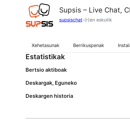
Supsis – Live Chat, C
supsischat
-(r)en eskutik
Xehetasunak
Berrikuspenak
Insta
Estatistikak
Bertsio aktiboak
Deskargak, Eguneko
Deskargen historia