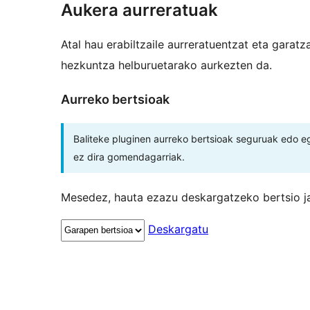
Aukera aurreratuak
Atal hau erabiltzaile aurreratuentzat eta garatz
hezkuntza helburuetarako aurkezten da.
Aurreko bertsioak
Baliteke pluginen aurreko bertsioak seguruak edo e
ez dira gomendagarriak.
Mesedez, hauta ezazu deskargatzeko bertsio ja
Deskargatu