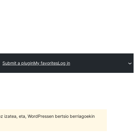
Submit a plugin
My favorites
Log in
 ez izatea, eta, WordPressen bertsio berriagoekin