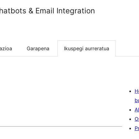
hatbots & Email Integration
lazioa
Garapena
Ikuspegi aurreratua
H
b
A
O
P