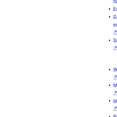
h
E
D
e
S
W
M
b
B