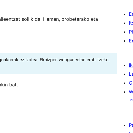
E
aileentzat soilik da. Hemen, probetarako eta
I
P
E
gonkorrak ez izatea. Ekoizpen webguneetan erabiltzeko,
Ik
L
G
kin bat.
W
P