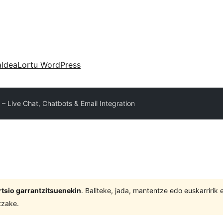
aldea
Lortu WordPress
 – Live Chat, Chatbots & Email Integration
tsio garrantzitsuenekin
. Baliteke, jada, mantentze edo euskarririk
tzake.