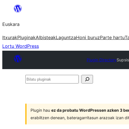
Joan
edukira
Euskara
Itxurak
Pluginak
Albisteak
Laguntza
Honi buruz
Parte hartu
T
Lortu WordPress
Plugin Directory
Supsis
Bilatu
pluginak
Plugin hau
ez da probatu WordPressen azken 3 ber
erabiltzen denean, bateragarritasun arazoak izan di