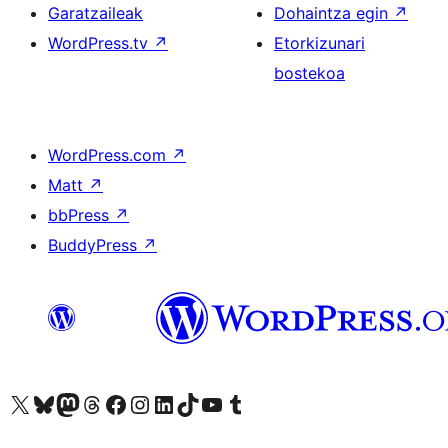
Garatzaileak
Dohaintza egin
↗
WordPress.tv
↗
Etorkizunari
bostekoa
WordPress.com
↗
Matt
↗
bbPress
↗
BuddyPress
↗
Visit our X (formerly Twitter) account
Visit our Bluesky account
Visit our Mastodon account
Visit our Threads account
Bisitatu gure Facebook orrialdea
Visit our Instagram account
Visit our LinkedIn account
Visit our TikTok account
Visit our YouTube channel
Visit our Tumblr account