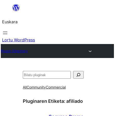
Joan
edukira
Euskara
Lortu WordPress
Plugin Directory
Bilatu
All
Community
Commercial
Pluginaren Etiketa:
afiliado