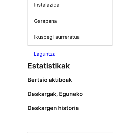
Instalazioa
Garapena
Ikuspegi aurreratua
Laguntza
Estatistikak
Bertsio aktiboak
Deskargak, Eguneko
Deskargen historia