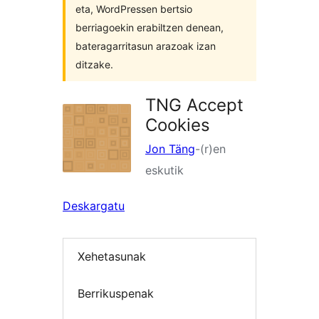
eta, WordPressen bertsio
berriagoekin erabiltzen denean,
bateragarritasun arazoak izan
ditzake.
TNG Accept
Cookies
Jon Täng
-(r)en
eskutik
Deskargatu
Xehetasunak
Berrikuspenak