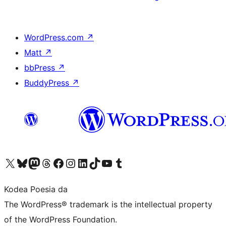
WordPress.com
↗
Matt
↗
bbPress
↗
BuddyPress
↗
Visit our X (formerly Twitter) account
Visit our Bluesky account
Visit our Mastodon account
Visit our Threads account
Bisitatu gure Facebook orrialdea
Visit our Instagram account
Visit our LinkedIn account
Visit our TikTok account
Visit our YouTube channel
Visit our Tumblr account
Kodea Poesia da
The WordPress® trademark is the intellectual property
of the WordPress Foundation.