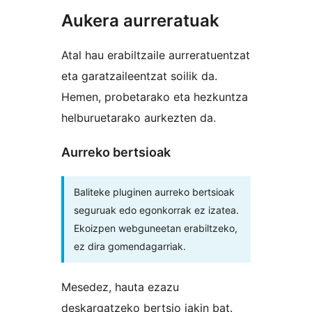
Aukera aurreratuak
Atal hau erabiltzaile aurreratuentzat
eta garatzaileentzat soilik da.
Hemen, probetarako eta hezkuntza
helburuetarako aurkezten da.
Aurreko bertsioak
Baliteke pluginen aurreko bertsioak
seguruak edo egonkorrak ez izatea.
Ekoizpen webguneetan erabiltzeko,
ez dira gomendagarriak.
Mesedez, hauta ezazu
deskargatzeko bertsio jakin bat.