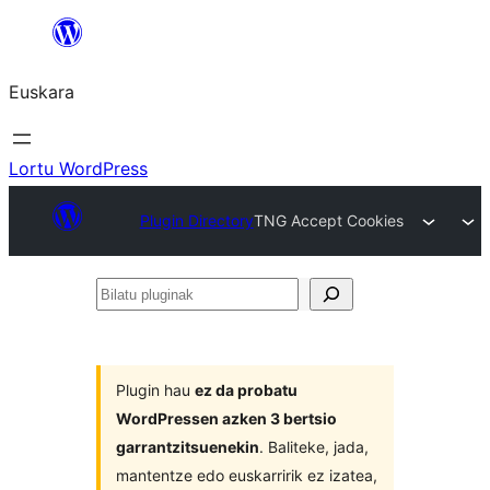
Joan
edukira
Euskara
Lortu WordPress
Plugin Directory
TNG Accept Cookies
Bilatu
pluginak
Plugin hau
ez da probatu
WordPressen azken 3 bertsio
garrantzitsuenekin
. Baliteke, jada,
mantentze edo euskarririk ez izatea,