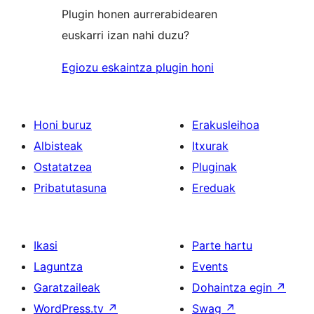
Plugin honen aurrerabidearen
euskarri izan nahi duzu?
Egiozu eskaintza plugin honi
Honi buruz
Erakusleihoa
Albisteak
Itxurak
Ostatatzea
Pluginak
Pribatutasuna
Ereduak
Ikasi
Parte hartu
Laguntza
Events
Garatzaileak
Dohaintza egin
↗
WordPress.tv
↗
Swag
↗