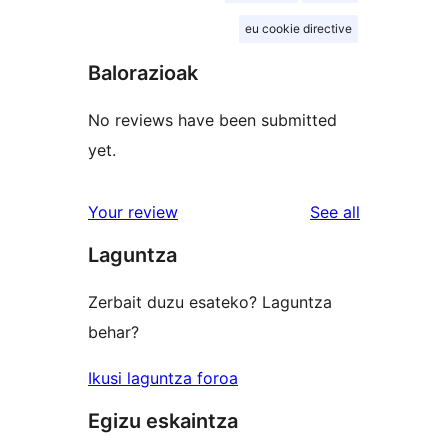
eu cookie directive
Balorazioak
No reviews have been submitted
yet.
reviews
Your review
See all
Laguntza
Zerbait duzu esateko? Laguntza
behar?
Ikusi laguntza foroa
Egizu eskaintza