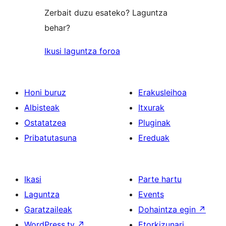
Zerbait duzu esateko? Laguntza
behar?
Ikusi laguntza foroa
Honi buruz
Erakusleihoa
Albisteak
Itxurak
Ostatatzea
Pluginak
Pribatutasuna
Ereduak
Ikasi
Parte hartu
Laguntza
Events
Garatzaileak
Dohaintza egin
↗
WordPress.tv
↗
Etorkizunari