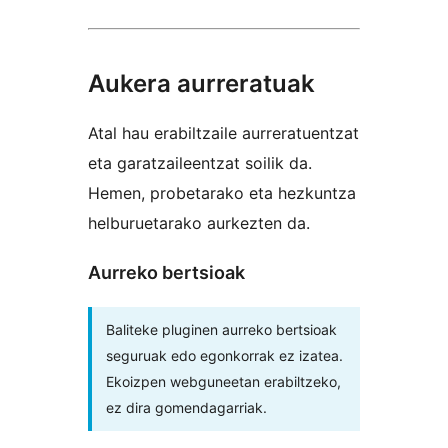
Aukera aurreratuak
Atal hau erabiltzaile aurreratuentzat
eta garatzaileentzat soilik da.
Hemen, probetarako eta hezkuntza
helburuetarako aurkezten da.
Aurreko bertsioak
Baliteke pluginen aurreko bertsioak
seguruak edo egonkorrak ez izatea.
Ekoizpen webguneetan erabiltzeko,
ez dira gomendagarriak.