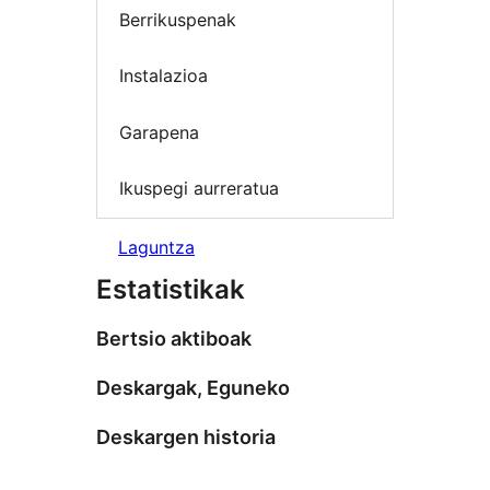
Berrikuspenak
Instalazioa
Garapena
Ikuspegi aurreratua
Laguntza
Estatistikak
Bertsio aktiboak
Deskargak, Eguneko
Deskargen historia