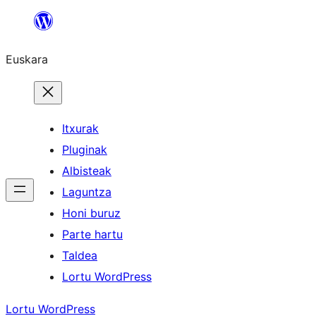
Joan
edukira
Euskara
Itxurak
Pluginak
Albisteak
Laguntza
Honi buruz
Parte hartu
Taldea
Lortu WordPress
Lortu WordPress