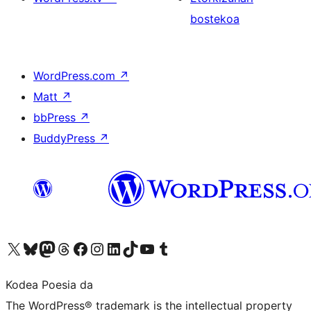
bostekoa
WordPress.com
↗
Matt
↗
bbPress
↗
BuddyPress
↗
Visit our X (formerly Twitter) account
Visit our Bluesky account
Visit our Mastodon account
Visit our Threads account
Bisitatu gure Facebook orrialdea
Visit our Instagram account
Visit our LinkedIn account
Visit our TikTok account
Visit our YouTube channel
Visit our Tumblr account
Kodea Poesia da
The WordPress® trademark is the intellectual property