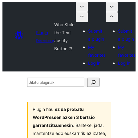
Who Stole
Submit
Submit
Plugin
the Text
a plugin
a plugin
Directory
Justify
My
My
Button ?!
favorites
favorites
Log in
Log in
Bilatu
pluginak
Plugin hau
ez da probatu
WordPressen azken 3 bertsio
garrantzitsuenekin
. Baliteke, jada,
mantentze edo euskarririk ez izatea,