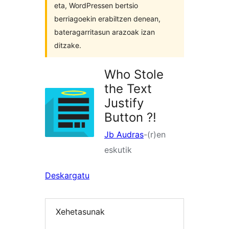
eta, WordPressen bertsio
berriagoekin erabiltzen denean,
bateragarritasun arazoak izan
ditzake.
Who Stole
the Text
Justify
Button ?!
Jb Audras
-(r)en
eskutik
Deskargatu
Xehetasunak