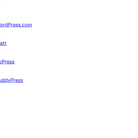
ordPress.com
↗
att
↗
bPress
↗
uddyPress
↗