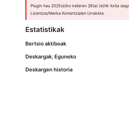
Plugin hau 2025(e)ko irailaren 28(a) (e)tik itxita d
Lizentzia/Marka Komertzialen Urraketa.
Estatistikak
Bertsio aktiboak
Deskargak, Eguneko
Deskargen historia