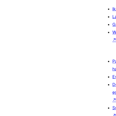
Ik
L
G
W
P
h
E
D
e
S