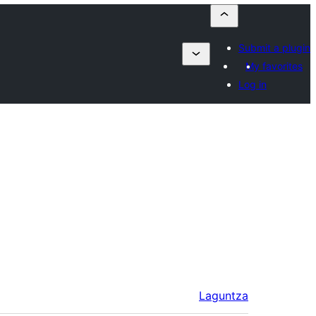
Submit a plugin
My favorites
Log in
Laguntza