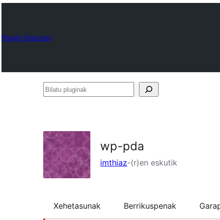
Plugin Directory
Bilatu
pluginak
wp-pda
imthiaz
-(r)en eskutik
Xehetasunak
Berrikuspenak
Gara