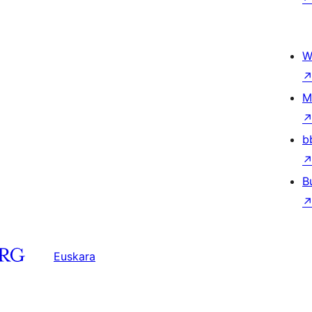
W
M
b
B
Euskara