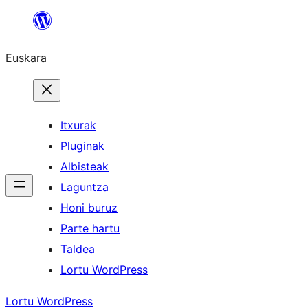
Joan
edukira
Euskara
Itxurak
Pluginak
Albisteak
Laguntza
Honi buruz
Parte hartu
Taldea
Lortu WordPress
Lortu WordPress