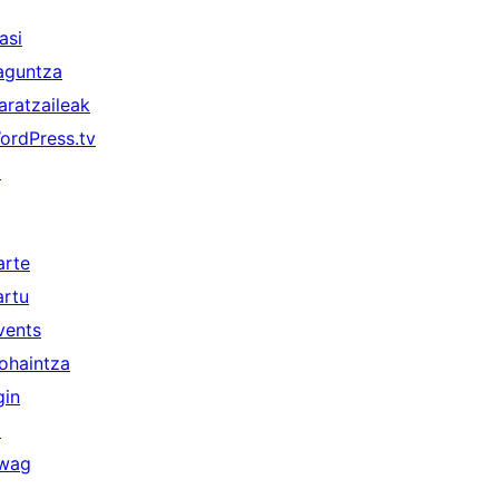
asi
aguntza
aratzaileak
ordPress.tv
↗
arte
artu
vents
ohaintza
gin
↗
wag
↗