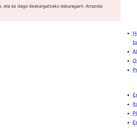
ago, eta ez dago deskargatzeko eskuragarri. Arrazoia:
H
b
A
O
P
E
I
P
E