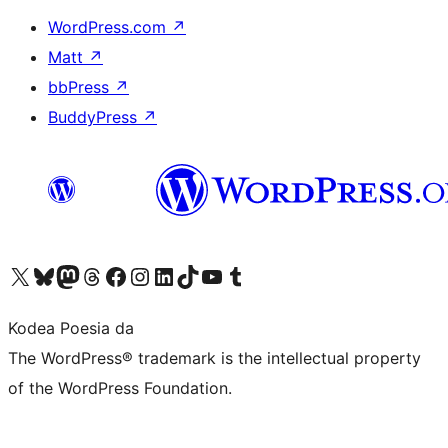
WordPress.com
↗
Matt
↗
bbPress
↗
BuddyPress
↗
Visit our X (formerly Twitter) account
Visit our Bluesky account
Visit our Mastodon account
Visit our Threads account
Bisitatu gure Facebook orrialdea
Visit our Instagram account
Visit our LinkedIn account
Visit our TikTok account
Visit our YouTube channel
Visit our Tumblr account
Kodea Poesia da
The WordPress® trademark is the intellectual property
of the WordPress Foundation.