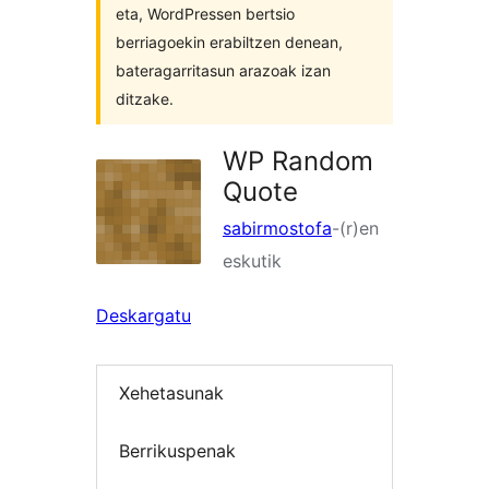
eta, WordPressen bertsio
berriagoekin erabiltzen denean,
bateragarritasun arazoak izan
ditzake.
WP Random
Quote
sabirmostofa
-(r)en
eskutik
Deskargatu
Xehetasunak
Berrikuspenak