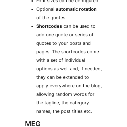
Font sizes can be configured
Optional
automatic rotation
of the quotes
Shortcodes
can be used to
add one quote or series of
quotes to your posts and
pages. The shortcodes come
with a set of individual
options as well and, if needed,
they can be extended to
apply everywhere on the blog,
allowing random words for
the tagline, the category
names, the post titles etc.
MEG