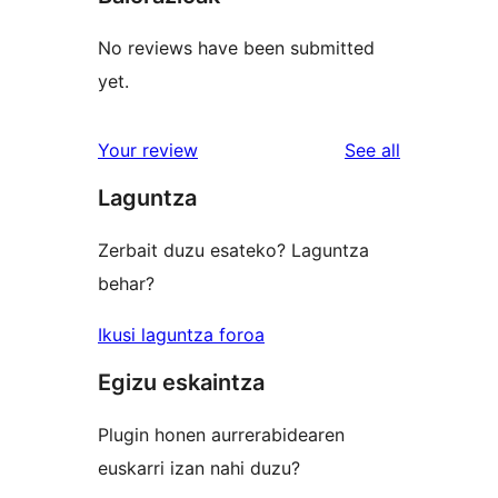
No reviews have been submitted
yet.
reviews
Your review
See all
Laguntza
Zerbait duzu esateko? Laguntza
behar?
Ikusi laguntza foroa
Egizu eskaintza
Plugin honen aurrerabidearen
euskarri izan nahi duzu?