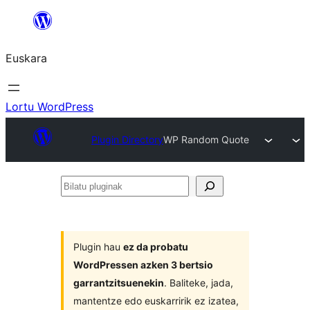
Joan
edukira
Euskara
Lortu WordPress
Plugin Directory
WP Random Quote
Bilatu
pluginak
Plugin hau
ez da probatu
WordPressen azken 3 bertsio
garrantzitsuenekin
. Baliteke, jada,
mantentze edo euskarririk ez izatea,