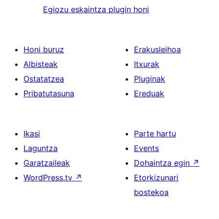
Egiozu eskaintza plugin honi
Honi buruz
Erakusleihoa
Albisteak
Itxurak
Ostatatzea
Pluginak
Pribatutasuna
Ereduak
Ikasi
Parte hartu
Laguntza
Events
Garatzaileak
Dohaintza egin
↗
WordPress.tv
↗
Etorkizunari
bostekoa