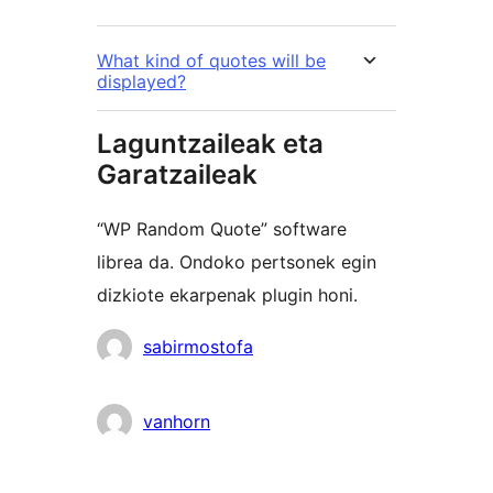
What kind of quotes will be
displayed?
Laguntzaileak eta
Garatzaileak
“WP Random Quote” software
librea da. Ondoko pertsonek egin
dizkiote ekarpenak plugin honi.
Laguntzaileak
sabirmostofa
vanhorn