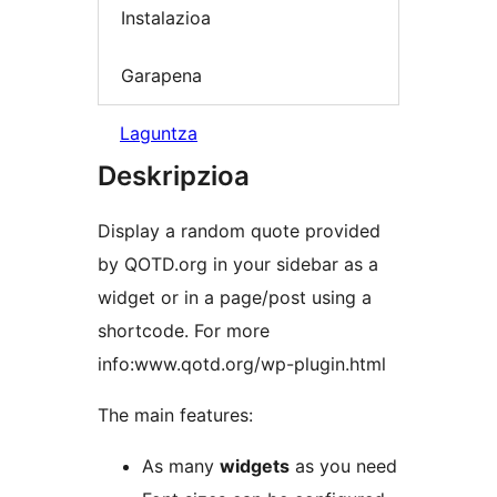
Instalazioa
Garapena
Laguntza
Deskripzioa
Display a random quote provided
by QOTD.org in your sidebar as a
widget or in a page/post using a
shortcode. For more
info:www.qotd.org/wp-plugin.html
The main features:
As many
widgets
as you need