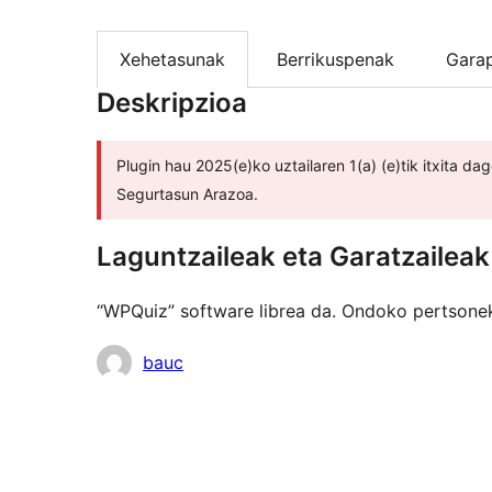
Xehetasunak
Berrikuspenak
Gara
Deskripzioa
Plugin hau 2025(e)ko uztailaren 1(a) (e)tik itxita d
Segurtasun Arazoa.
Laguntzaileak eta Garatzaileak
“WPQuiz” software librea da. Ondoko pertsonek
Laguntzaileak
bauc