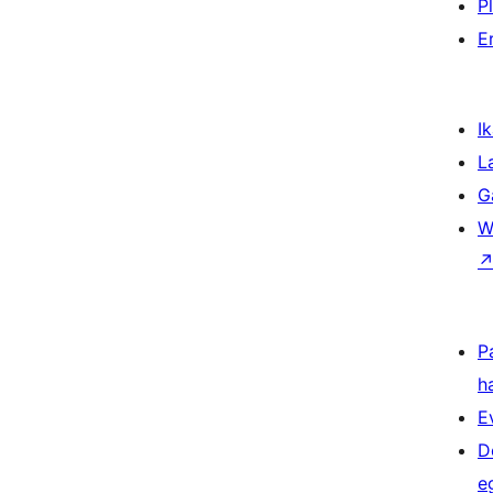
P
E
Ik
L
G
W
P
h
E
D
e