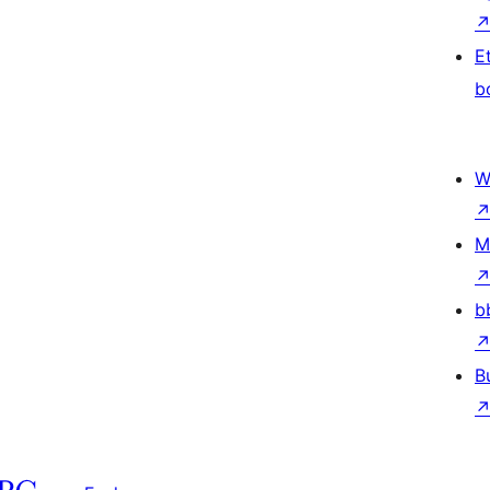
E
b
W
M
b
B