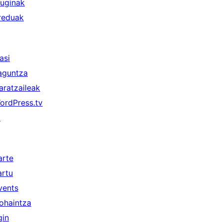
luginak
reduak
asi
aguntza
aratzaileak
ordPress.tv
↗
arte
artu
vents
ohaintza
gin