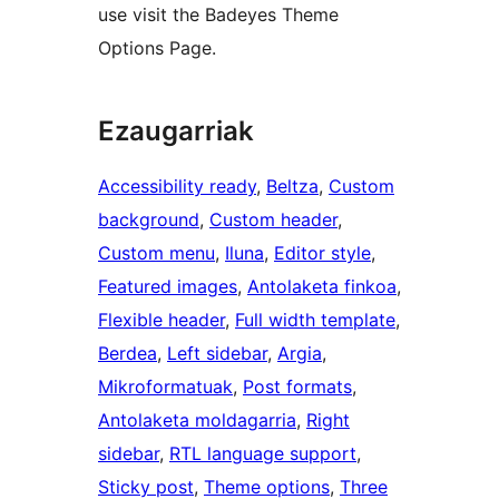
use visit the Badeyes Theme
Options Page.
Ezaugarriak
Accessibility ready
, 
Beltza
, 
Custom
background
, 
Custom header
, 
Custom menu
, 
Iluna
, 
Editor style
, 
Featured images
, 
Antolaketa finkoa
, 
Flexible header
, 
Full width template
, 
Berdea
, 
Left sidebar
, 
Argia
, 
Mikroformatuak
, 
Post formats
, 
Antolaketa moldagarria
, 
Right
sidebar
, 
RTL language support
, 
Sticky post
, 
Theme options
, 
Three