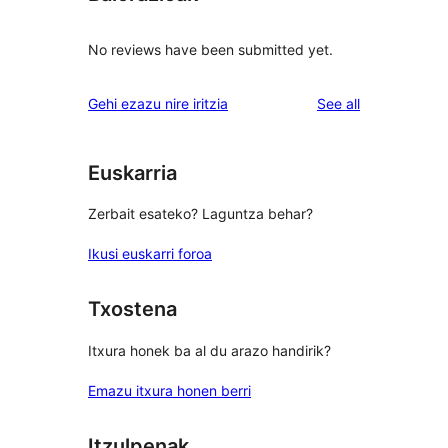
No reviews have been submitted yet.
reviews
Gehi ezazu nire iritzia
See all
Euskarria
Zerbait esateko? Laguntza behar?
Ikusi euskarri foroa
Txostena
Itxura honek ba al du arazo handirik?
Emazu itxura honen berri
Itzulpenak