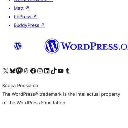
Matt
↗
bbPress
↗
BuddyPress
↗
Visit our X (formerly Twitter) account
Visit our Bluesky account
Visit our Mastodon account
Visit our Threads account
Bisitatu gure Facebook orrialdea
Visit our Instagram account
Visit our LinkedIn account
Visit our TikTok account
Visit our YouTube channel
Visit our Tumblr account
Kodea Poesia da
The WordPress® trademark is the intellectual property
of the WordPress Foundation.