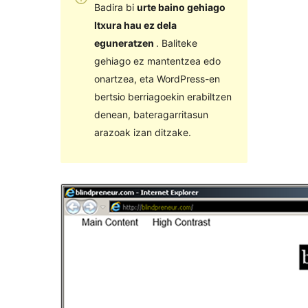
Badira bi
urte baino gehiago
Itxura hau ez dela
eguneratzen
. Baliteke
gehiago ez mantentzea edo
onartzea, eta WordPress-en
bertsio berriagoekin erabiltzen
denean, bateragarritasun
arazoak izan ditzake.