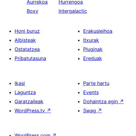
Aurrekoa
Hurrengoa
Boxy
Intergalactic
Honi buruz
Erakusleihoa
Albisteak
Itxurak
Ostatatzea
Pluginak
Pribatutasuna
Ereduak
Ikasi
Parte hartu
Laguntza
Events
Garatzaileak
Dohaintza egin
↗
WordPress.tv
↗
Swag
↗
WordPress.com
↗