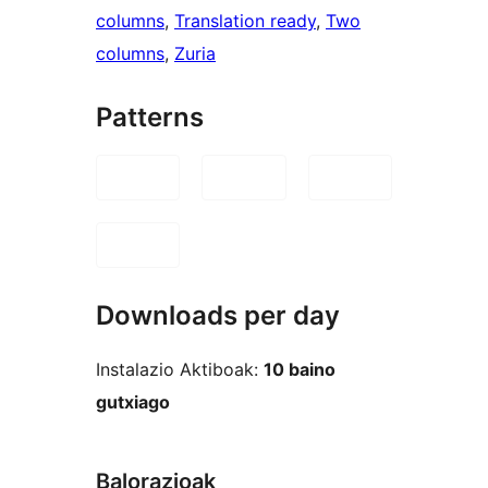
columns
, 
Translation ready
, 
Two
columns
, 
Zuria
Patterns
Downloads per day
Instalazio Aktiboak:
10 baino
gutxiago
Balorazioak