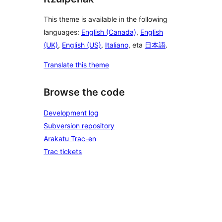
This theme is available in the following
languages:
English (Canada)
,
English
(UK)
,
English (US)
,
Italiano
, eta
日本語
.
Translate this theme
Browse the code
Development log
Subversion repository
Arakatu Trac-en
Trac tickets