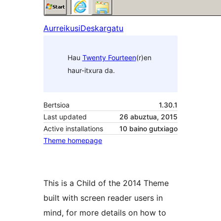
Aurreikusi
Deskargatu
Hau
Twenty Fourteen
(r)en
haur-itxura da.
Bertsioa
1.30.1
Last updated
26 abuztua, 2015
Active installations
10 baino gutxiago
Theme homepage
This is a Child of the 2014 Theme
built with screen reader users in
mind, for more details on how to