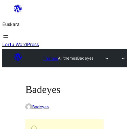
Joan
edukira
Euskara
Lortu WordPress
Themes
All themes
Badeyes
Badeyes
Badeyes