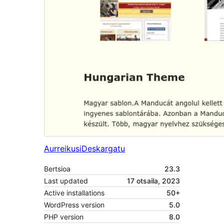
Aurreikusi
Deskargatu
Bertsioa
23.3
Last updated
17 otsaila, 2023
Active installations
50+
WordPress version
5.0
PHP version
8.0