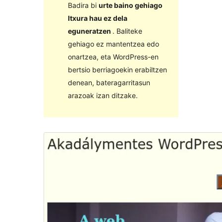
Badira bi
urte baino gehiago
Itxura hau ez dela
eguneratzen
. Baliteke
gehiago ez mantentzea edo
onartzea, eta WordPress-en
bertsio berriagoekin erabiltzen
denean, bateragarritasun
arazoak izan ditzake.