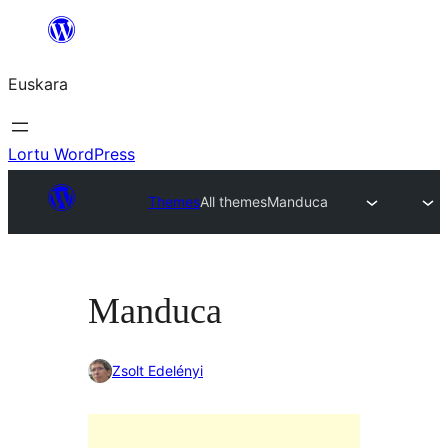
Joan
edukira
Euskara
Lortu WordPress
Themes
All themes
Manduca
Manduca
Zsolt Edelényi