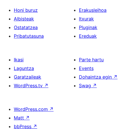
Honi buruz
Erakusleihoa
Albisteak
Itxurak
Ostatatzea
Pluginak
Pribatutasuna
Ereduak
Ikasi
Parte hartu
Laguntza
Events
Garatzaileak
Dohaintza egin
↗
WordPress.tv
↗
Swag
↗
WordPress.com
↗
Matt
↗
bbPress
↗