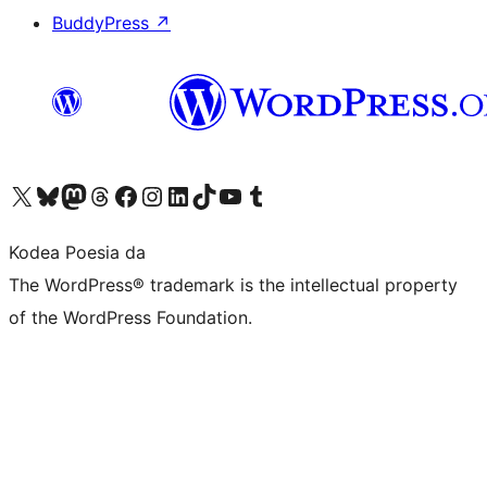
BuddyPress
↗
Visit our X (formerly Twitter) account
Visit our Bluesky account
Visit our Mastodon account
Visit our Threads account
Bisitatu gure Facebook orrialdea
Visit our Instagram account
Visit our LinkedIn account
Visit our TikTok account
Visit our YouTube channel
Visit our Tumblr account
Kodea Poesia da
The WordPress® trademark is the intellectual property
of the WordPress Foundation.