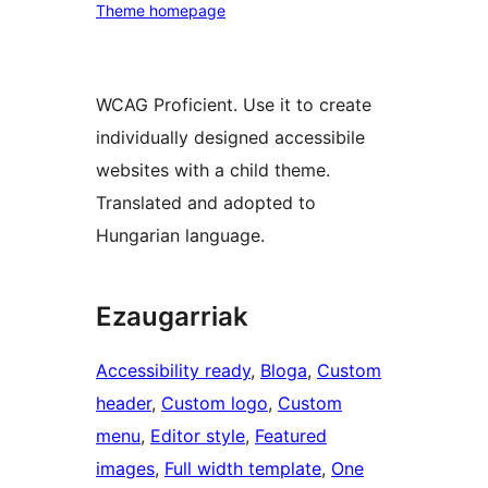
Theme homepage
WCAG Proficient. Use it to create
individually designed accessibile
websites with a child theme.
Translated and adopted to
Hungarian language.
Ezaugarriak
Accessibility ready
, 
Bloga
, 
Custom
header
, 
Custom logo
, 
Custom
menu
, 
Editor style
, 
Featured
images
, 
Full width template
, 
One