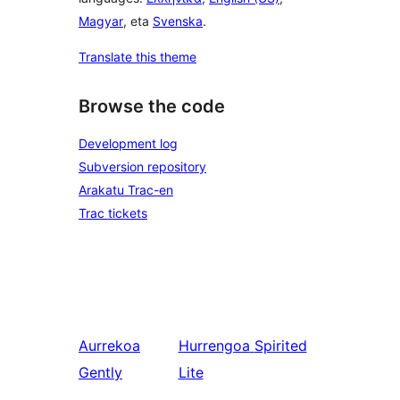
Magyar
, eta
Svenska
.
Translate this theme
Browse the code
Development log
Subversion repository
Arakatu Trac-en
Trac tickets
Aurrekoa
Hurrengoa
Spirited
Gently
Lite