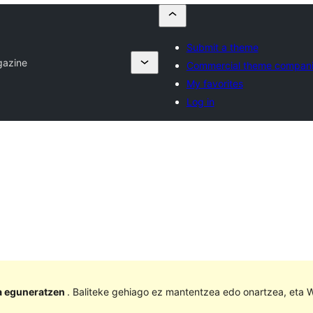
Submit a theme
azine
Commercial theme compan
My favorites
Log in
la eguneratzen
. Baliteke gehiago ez mantentzea edo onartzea, eta W