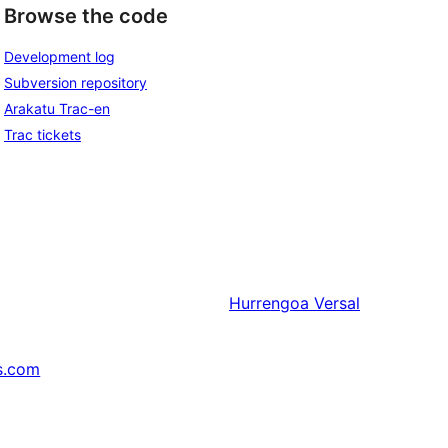
Browse the code
Development log
Subversion repository
Arakatu Trac-en
Trac tickets
Hurrengoa
Versal
s.com