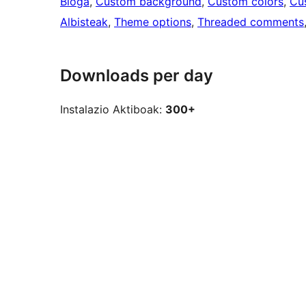
Bloga
, 
Custom background
, 
Custom colors
, 
Cu
Albisteak
, 
Theme options
, 
Threaded comments
Downloads per day
Instalazio Aktiboak:
300+