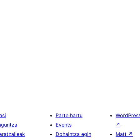
asi
Parte hartu
WordPres
aguntza
Events
↗
aratzaileak
Dohaintza egin
Matt
↗