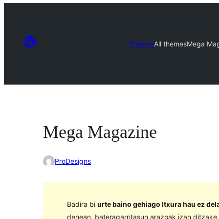
Themes
All themes
Mega Mag
Mega Magazine
ProDesigns
Badira bi
urte baino gehiago Itxura hau ez de
denean, bateragarritasun arazoak izan ditzake.