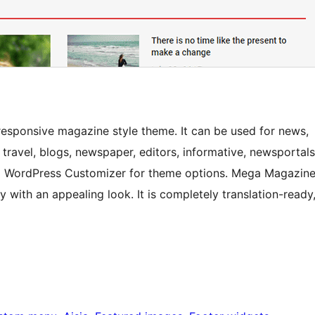
responsive magazine style theme. It can be used for news,
 travel, blogs, newspaper, editors, informative, newsportals
ing WordPress Customizer for theme options. Mega Magazin
 with an appealing look. It is completely translation-ready