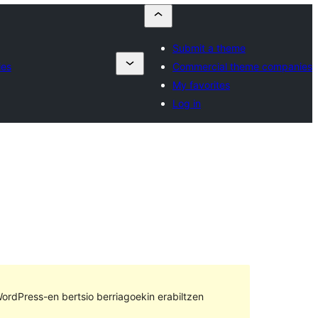
Submit a theme
ies
Commercial theme companies
My favorites
Log in
ordPress-en bertsio berriagoekin erabiltzen