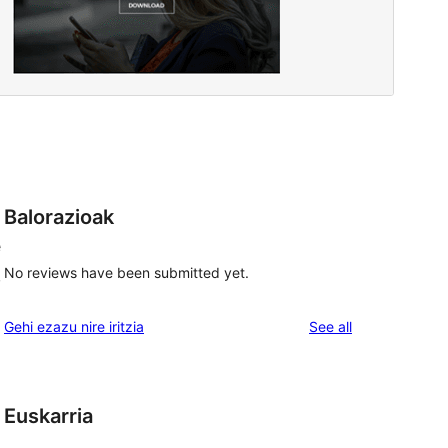
Balorazioak
e
No reviews have been submitted yet.
,
reviews
Gehi ezazu nire iritzia
See all
Euskarria