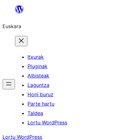
Joan
edukira
Euskara
Itxurak
Pluginak
Albisteak
Laguntza
Honi buruz
Parte hartu
Taldea
Lortu WordPress
Lortu WordPress