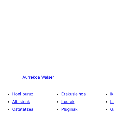
Aurrekoa
Walser
Honi buruz
Erakusleihoa
Ik
Albisteak
Itxurak
L
Ostatatzea
Pluginak
G