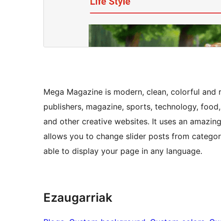
Mega Magazine is modern, clean, colorful and 
publishers, magazine, sports, technology, food,
and other creative websites. It uses an amaz
allows you to change slider posts from category
able to display your page in any language.
Ezaugarriak