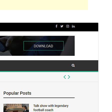
Aurreikusi
Deskargatu
Bertsioa
1.1.5
Last updated
2 otsaila, 2021
Active installations
300+
PHP version
5.6
Theme homepage