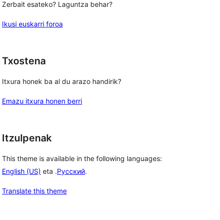
Zerbait esateko? Laguntza behar?
Ikusi euskarri foroa
Txostena
Itxura honek ba al du arazo handirik?
Emazu itxura honen berri
Itzulpenak
This theme is available in the following languages:
English (US)
eta .
Русский
.
Translate this theme