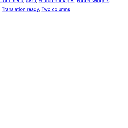
stom menu
, 
Aisia
, 
Featured images
, 
Footer widgets
, 
, 
Translation ready
, 
Two columns