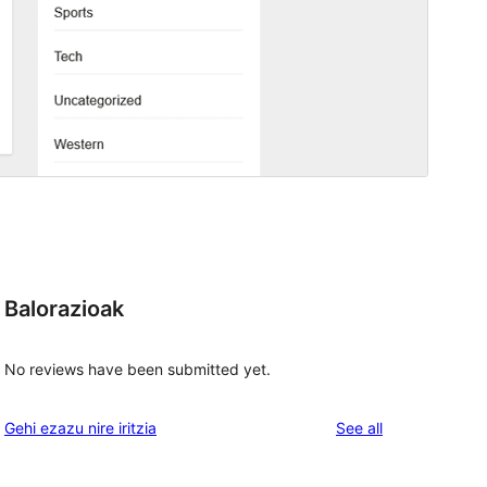
Balorazioak
No reviews have been submitted yet.
reviews
Gehi ezazu nire iritzia
See all