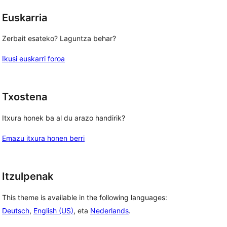
Euskarria
Zerbait esateko? Laguntza behar?
Ikusi euskarri foroa
Txostena
Itxura honek ba al du arazo handirik?
Emazu itxura honen berri
Itzulpenak
This theme is available in the following languages:
Deutsch
,
English (US)
, eta
Nederlands
.