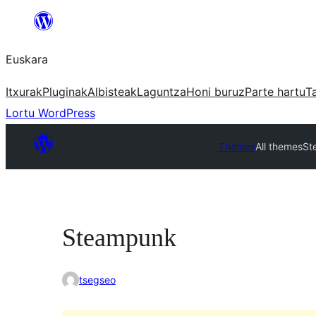
Joan
edukira
Euskara
Itxurak
Pluginak
Albisteak
Laguntza
Honi buruz
Parte hartu
T
Lortu WordPress
Themes
All themes
St
Steampunk
tsegseo