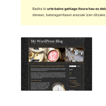
Badira bi
urte baino gehiago Itxura hau ez de
denean, bateragarritasun arazoak izan ditzake.