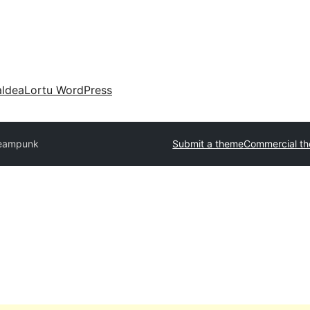
aldea
Lortu WordPress
eampunk
Submit a theme
Commercial t