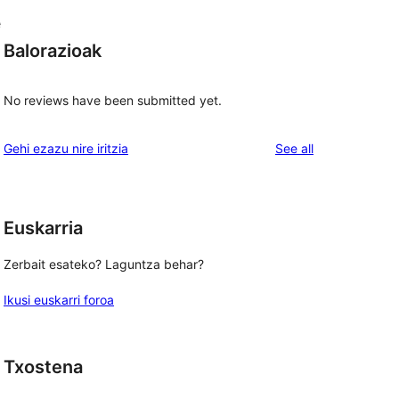
e
Balorazioak
No reviews have been submitted yet.
reviews
Gehi ezazu nire iritzia
See all
Euskarria
Zerbait esateko? Laguntza behar?
Ikusi euskarri foroa
Txostena