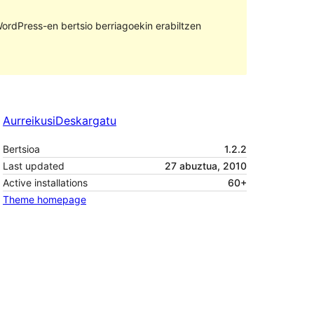
ordPress-en bertsio berriagoekin erabiltzen
Aurreikusi
Deskargatu
Bertsioa
1.2.2
Last updated
27 abuztua, 2010
Active installations
60+
Theme homepage