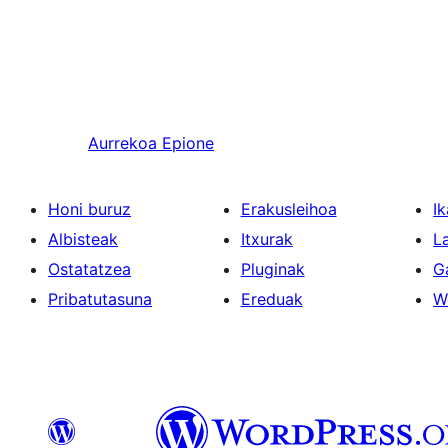
Aurrekoa
Epione
Honi buruz
Erakusleihoa
Ik
Albisteak
Itxurak
L
Ostatatzea
Pluginak
G
Pribatutasuna
Ereduak
W