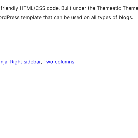
 friendly HTML/CSS code. Built under the Themeatic Them
rdPress template that can be used on all types of blogs.
anja
, 
Right sidebar
, 
Two columns