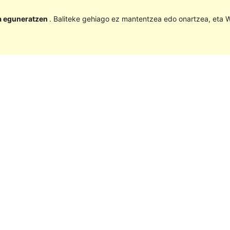
la eguneratzen
. Baliteke gehiago ez mantentzea edo onartzea, eta W