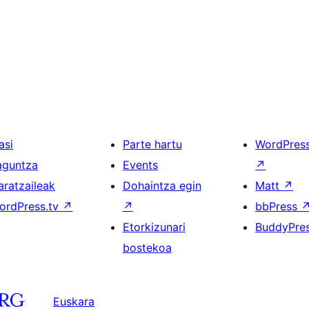
asi
Parte hartu
WordPres
aguntza
Events
↗
aratzaileak
Dohaintza egin
Matt
↗
ordPress.tv
↗
↗
bbPress
Etorkizunari
BuddyPre
bostekoa
Euskara