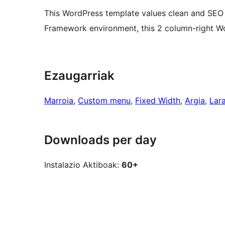
This WordPress template values clean and SEO
Framework environment, this 2 column-right Wo
Ezaugarriak
Marroia
, 
Custom menu
, 
Fixed Width
, 
Argia
, 
Lar
Downloads per day
Instalazio Aktiboak:
60+