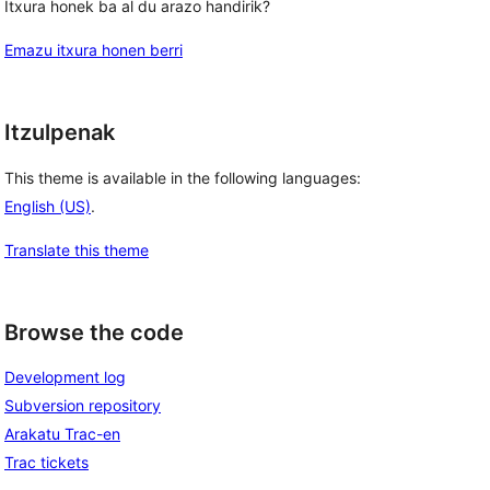
Itxura honek ba al du arazo handirik?
Emazu itxura honen berri
Itzulpenak
This theme is available in the following languages:
English (US)
.
Translate this theme
Browse the code
Development log
Subversion repository
Arakatu Trac-en
Trac tickets