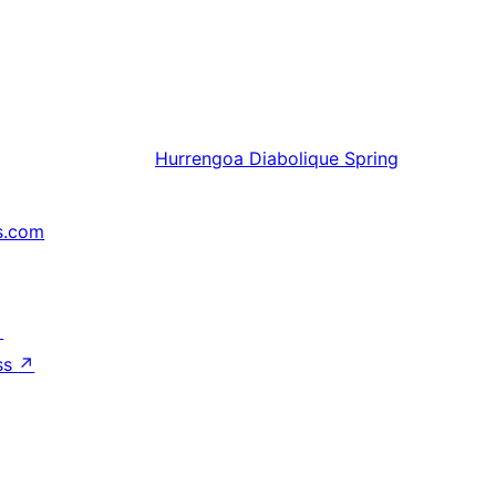
Hurrengoa
Diabolique Spring
s.com
↗
ss
↗