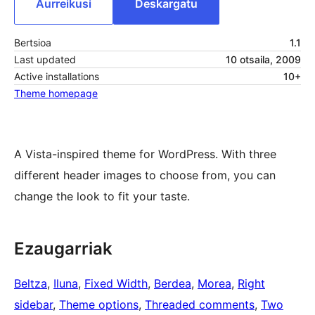
Aurreikusi
Deskargatu
Bertsioa
1.1
Last updated
10 otsaila, 2009
Active installations
10+
Theme homepage
A Vista-inspired theme for WordPress. With three
different header images to choose from, you can
change the look to fit your taste.
Ezaugarriak
Beltza
, 
Iluna
, 
Fixed Width
, 
Berdea
, 
Morea
, 
Right
sidebar
, 
Theme options
, 
Threaded comments
, 
Two