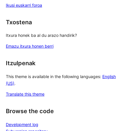
Ikusi euskarri foroa
Txostena
Itxura honek ba al du arazo handirik?
Emazu itxura honen berri
Itzulpenak
This theme is available in the following languages:
English
(US)
.
Translate this theme
Browse the code
Development log