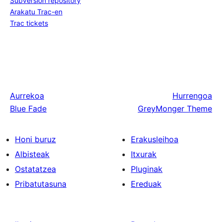
Subversion repository
Arakatu Trac-en
Trac tickets
Aurrekoa
Hurrengoa
Blue Fade
GreyMonger Theme
Honi buruz
Erakusleihoa
Albisteak
Itxurak
Ostatatzea
Pluginak
Pribatutasuna
Ereduak