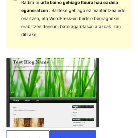
Badira bi
urte baino gehiago Itxura hau ez dela
eguneratzen
. Baliteke gehiago ez mantentzea edo
onartzea, eta WordPress-en bertsio berriagoekin
erabiltzen denean, bateragarritasun arazoak izan
ditzake.