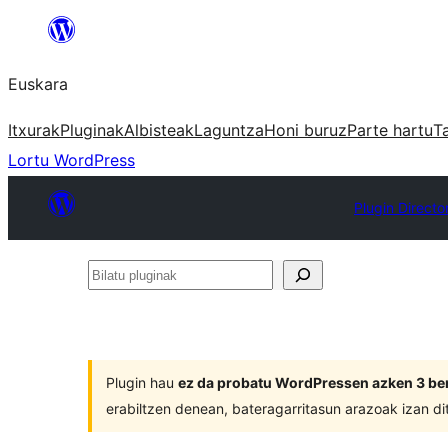
Joan
edukira
Euskara
Itxurak
Pluginak
Albisteak
Laguntza
Honi buruz
Parte hartu
T
Lortu WordPress
Plugin Directo
Bilatu
pluginak
Plugin hau
ez da probatu WordPressen azken 3 ber
erabiltzen denean, bateragarritasun arazoak izan di