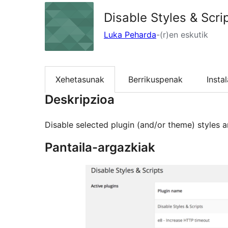
Disable Styles & Scri
Luka Peharda
-(r)en eskutik
Xehetasunak
Berrikuspenak
Insta
Deskripzioa
Disable selected plugin (and/or theme) styles a
Pantaila-argazkiak