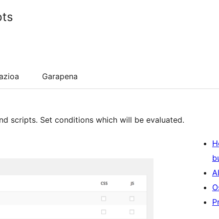
pts
lazioa
Garapena
nd scripts. Set conditions which will be evaluated.
H
b
A
O
P