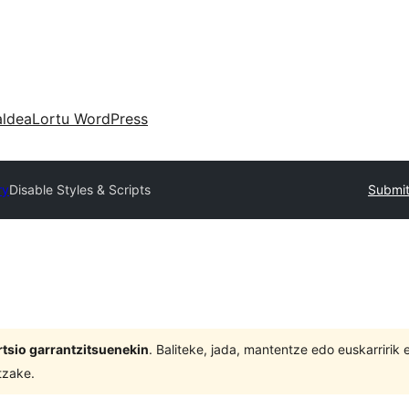
aldea
Lortu WordPress
ry
Disable Styles & Scripts
Submit
tsio garrantzitsuenekin
. Baliteke, jada, mantentze edo euskarririk
tzake.