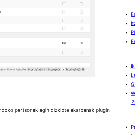
E
I
P
E
Ik
L
G
W
 Ondoko pertsonek egin dizkiote ekarpenak plugin
P