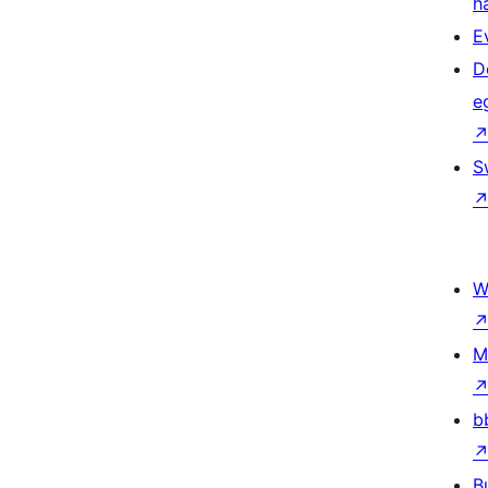
h
E
D
e
S
W
M
b
B