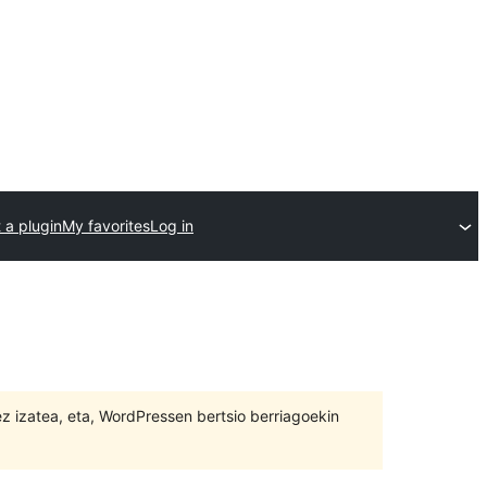
 a plugin
My favorites
Log in
 ez izatea, eta, WordPressen bertsio berriagoekin