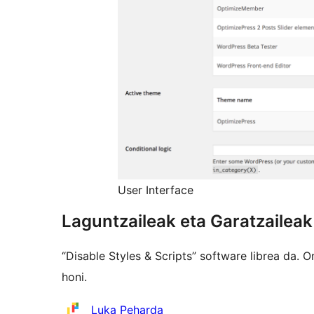
User Interface
Laguntzaileak eta Garatzaileak
“Disable Styles & Scripts” software librea da.
honi.
Laguntzaileak
Luka Peharda