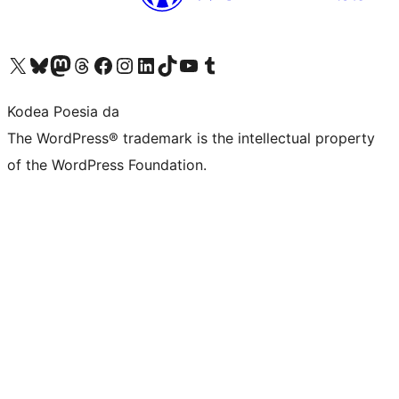
Visit our X (formerly Twitter) account
Visit our Bluesky account
Visit our Mastodon account
Visit our Threads account
Bisitatu gure Facebook orrialdea
Visit our Instagram account
Visit our LinkedIn account
Visit our TikTok account
Visit our YouTube channel
Visit our Tumblr account
Kodea Poesia da
The WordPress® trademark is the intellectual property
of the WordPress Foundation.