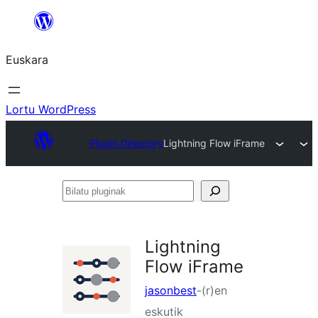
Joan
edukira
Euskara
Lortu WordPress
Plugin Directory
Lightning Flow iFrame
Bilatu
pluginak
Lightning
Flow iFrame
jasonbest
-(r)en
eskutik