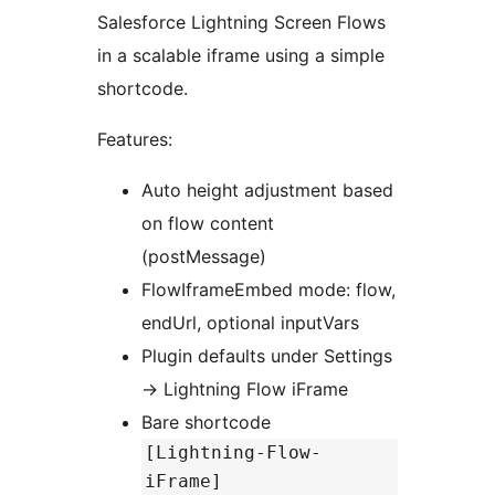
Salesforce Lightning Screen Flows
in a scalable iframe using a simple
shortcode.
Features:
Auto height adjustment based
on flow content
(postMessage)
FlowIframeEmbed mode: flow,
endUrl, optional inputVars
Plugin defaults under Settings
→
Lightning Flow iFrame
Bare shortcode
[Lightning-Flow-
iFrame]