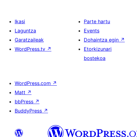
Ikasi
Parte hartu
Laguntza
Events
Garatzaileak
Dohaintza egin
↗
WordPress.tv
↗
Etorkizunari
bostekoa
WordPress.com
↗
Matt
↗
bbPress
↗
BuddyPress
↗