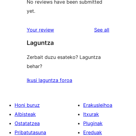
No reviews have been submitted
yet.
reviews
Your review
See all
Laguntza
Zerbait duzu esateko? Laguntza
behar?
Ikusi laguntza foroa
Honi buruz
Erakusleihoa
Albisteak
Itxurak
Ostatatzea
Pluginak
Pribatutasuna
Ereduak