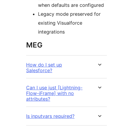
when defaults are configured
Legacy mode preserved for
existing Visualforce
integrations
MEG
How do I set up
Salesforce?
Can I use just [Lightning-
Flow-iFrame] with no
attributes?
Is inputvars required?