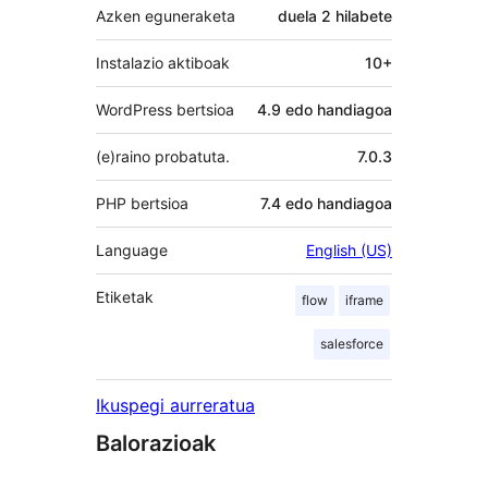
Azken eguneraketa
duela
2 hilabete
Instalazio aktiboak
10+
WordPress bertsioa
4.9 edo handiagoa
(e)raino probatuta.
7.0.3
PHP bertsioa
7.4 edo handiagoa
Language
English (US)
Etiketak
flow
iframe
salesforce
Ikuspegi aurreratua
Balorazioak