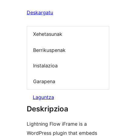
Deskargatu
Xehetasunak
Berrikuspenak
Instalazioa
Garapena
Laguntza
Deskripzioa
Lightning Flow iFrame is a
WordPress plugin that embeds